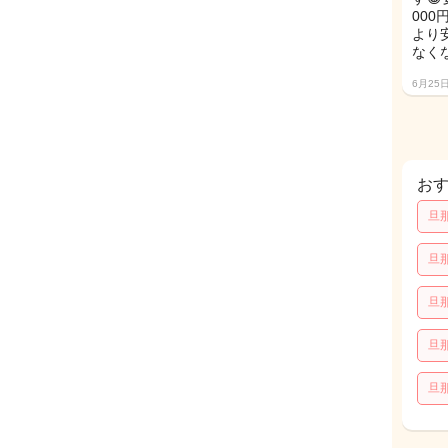
00
より
なく
6月25
お
旦
旦
旦
旦
旦