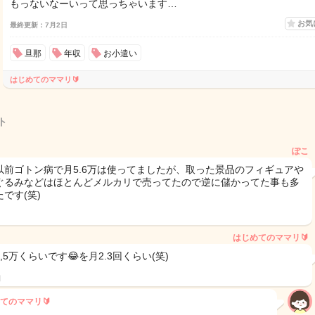
もっないなーいって思っちゃいます…
お気
最終更新：7月2日
旦那
年収
お小遣い
はじめてのママリ🔰
ト
ぽこ
以前ゴトン病で月5.6万は使ってましたが、取った景品のフィギュアや
ぐるみなどはほとんどメルカリで売ってたので逆に儲かってた事も多
です(笑)
はじめてのママリ🔰
~1,5万くらいです😂を月2.3回くらい(笑)
日
てのママリ🔰