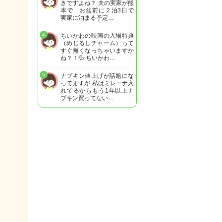
きですよね？ 夫の実家が熊
本で お盆前に２泊3日で
実家に泊まる予定…
4
ちいかわの映画の入場特典
（めじるしチャーム）って
すぐ無くなっちゃいますか
ね？！💦 ちいかわ…
5
ナプキン値上げが話題にな
ってますが 私はミレーナ入
れてるからもう1年以上ナ
プキン買ってない…