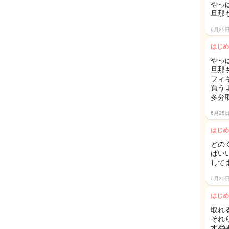
やっ
旦那
6月25
はじめ
やっ
旦那
フィ
買う
多分
6月25
はじめ
どの
ばい
して
6月25
はじめ
取れ
それ
す