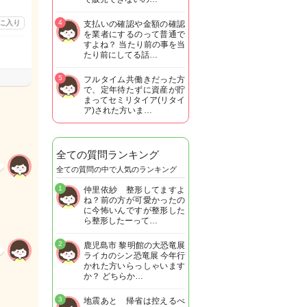
に入り
4
支払いの確認や金額の確認
を業者にするのって普通で
すよね？ 当たり前の事を当
たり前にしてる話…
5
フルタイム共働きだった方
で、定年待たずに資産が貯
まってセミリタイア(リタイ
ア)された方いま…
全ての質問ランキング
全ての質問の中で人気のランキング
1
仲里依紗 整形してますよ
ね？前の方が可愛かったの
に今怖いんですが整形した
ら整形したーって…
2
鹿児島市 黎明館の大恐竜展
ライカのシン恐竜展 今年行
かれた方いらっしゃいます
か？ どちらか…
3
地震あと 帰省は控えるべ