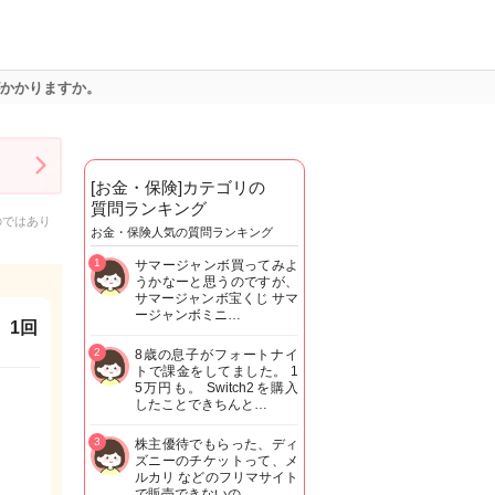
がかかりますか。
[お金・保険]カテゴリの
質問ランキング
のではあり
お金・保険人気の質問ランキング
1
サマージャンボ買ってみよ
うかなーと思うのですが、
サマージャンボ宝くじ サマ
ージャンボミニ…
。1回
2
8歳の息子がフォートナイ
トで課金をしてました。 1
5万円も。 Switch2を購入
したことできちんと…
3
株主優待でもらった、ディ
ズニーのチケットって、メ
ルカリ などのフリマサイト
で販売できないの…