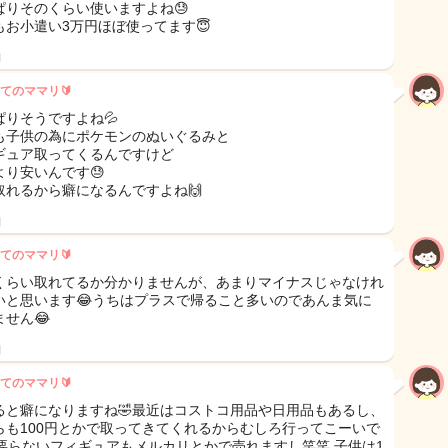
ぱりそのくらい使いますよね😓
もお小遣い3万円ほぼ使ってます😇
日
てのママリ🔰
ぱりそうですよね💦
も子供の為にポケモンのぬいぐるみと
ギュア取ってくるんですけど
より安いんです😓
取れるから癖になるんですよね🙌
日
てのママリ🔰
くらい取れてるか分かりませんが、あまりマイナスじゃなけれ
いと思います😂うちはプラスで帰ること多いのであんま気に
ません😂
日
てのママリ🔰
ると癖になりますね🤣最近はコストコ用品や日用品もあるし、
らも100円とかで取ってきてくれるからむしろ行ってこーいで
要らないフィギュアもメルカリとかで売れますし笑笑 子供は1