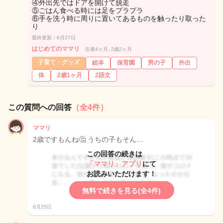
④外出先ではドアを開けて脱走
⑤ごはん食べる時には足をプラプラ
⑥手を洗う時に周りに置いてあるものを触ったり取った
り
最終更新：6月27日
はじめてのママリ
生後4ヶ月, 2歳2ヶ月
子育て・グッズ
絵本
保育園
男の子
外出
体
2歳1ヶ月
2語文
この質問への回答
（全4件）
ママリ
2歳ですもんね🤔 うちの子もそん…
この回答の続きは
「ママリ」アプリ
にて
お読みいただけます！
無料で続きを見る(全4件)
6月25日