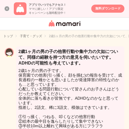
アプリでいつでもアクセス！
無料ダウンロード
ママに嬉しい！アプリ限定
キャンペーンも随時配信中！
女性専用匿名QA
アプリ・情報サ
トップ
子育て・グッズ
2歳1ヶ月の男の子の他害行動や集中力の欠如について、
イト
2歳1ヶ月の男の子の他害行動や集中力の欠如につい
て、同様の経験を持つ方の意見を伺いたいです。
ADHDの可能性も考えています。
2歳1ヶ月の男の子です。
保育園での他害(引っ掻く、顔を掴む)の報告を受けて、成
長過程の一種かとも思いましたが発達障害の特性なのか
も…と思っています。
心配している問題行動について皆さんのお子さんはどう
だったか教えてください。
全体的に落ち着きが皆無です。ADHDなのかなと思って
います。
指差し、2語文、稀に3語文、模倣はできています。
①引っ掻く、つねる、叩くなどの他害行動
②絵本の最中目を逸らしたりして集中できない
③半径10m以上離れて興味がある方にフラフラ