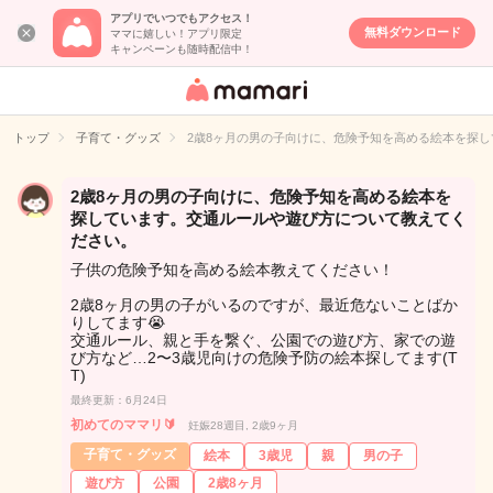
アプリでいつでもアクセス！
無料ダウンロード
ママに嬉しい！アプリ限定
キャンペーンも随時配信中！
女性専用匿名QA
アプリ・情報サ
トップ
子育て・グッズ
2歳8ヶ月の男の子向けに、危険予知を高める絵本を探
イト
2歳8ヶ月の男の子向けに、危険予知を高める絵本を
探しています。交通ルールや遊び方について教えてく
ださい。
子供の危険予知を高める絵本教えてください！
2歳8ヶ月の男の子がいるのですが、最近危ないことばか
りしてます😭
交通ルール、親と手を繋ぐ、公園での遊び方、家での遊
び方など…2〜3歳児向けの危険予防の絵本探してます(T
T)
最終更新：6月24日
初めてのママリ🔰
妊娠28週目, 2歳9ヶ月
子育て・グッズ
絵本
3歳児
親
男の子
遊び方
公園
2歳8ヶ月