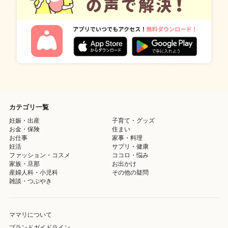
カテゴリ一覧
妊娠・出産
子育て・グッズ
お金・保険
住まい
お仕事
家事・料理
妊活
サプリ・健康
ファッション・コスメ
ココロ・悩み
家族・旦那
お出かけ
産婦人科・小児科
その他の疑問
雑談・つぶやき
ママリについて
ブランドガイドライン