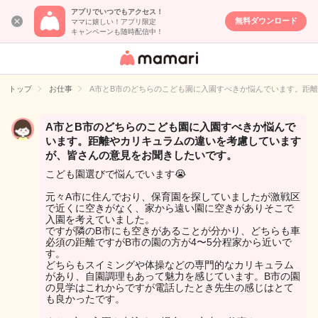
アプリでいつでもアクセス！
無料ダウンロード
ママに嬉しい！アプリ限定
キャンペーンも随時配信中！
女性専用匿名QA
アプリ・情報サ
トップ
お仕事
A市とB市のどちらのこども園に入園すべきか悩んでいます。距
イト
A市とB市のどちらのこども園に入園すべきか悩んで
います。距離やカリキュラムの違いを考慮しています
が、皆さんの意見をお聞きしたいです。
こども園選びで悩んでいます😭
元々A市に住んでおり、保育園を探していましたが激戦区
で近くに空きがなく、家から遠い園に空きがありそこで
入園を考えていました。
ですが隣のB市にも空きがあることが分かり、どちらも車
必須の距離ですがB市の園の方が4〜5分程家から近いで
す。
どちらもスイミングや体操などの専門的なカリキュラム
があり、自園調理もあって魅力を感じています。B市の園
の見学はこれからですが電話したとき先生の感じはとて
も良かったです。