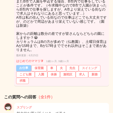
またB市で入園を申込する場合、B市内で仕事をしている
ことが条件です。（今求職中なのでB市で入園が決まった
らB市内で仕事を探しますが、A市より栄えている街なの
で求人はそれなりにあると思っています...）
A市は私の住んでいる街なので仕事はどこでも大丈夫です
が、のどかで周辺があまり栄えていない感じです。（園
は新築）
家からの距離は数分の差ですが皆さんならどちらの園に
しますか？😭
カリキュラムはBの方が多めで（仏教園）、土曜日保育は
Aが15時まで、Bが17時まででそれ以外はそこまで差があ
りません。
最終更新：6月25日
はじめてのママリ🔰
1歳1ヶ月, 3歳1ヶ月
お仕事
保育園
車
夫
先生
スイミング
こども園
入園
体操
激戦区
求人
新築
求職
この質問への回答
（全1件）
スプリング