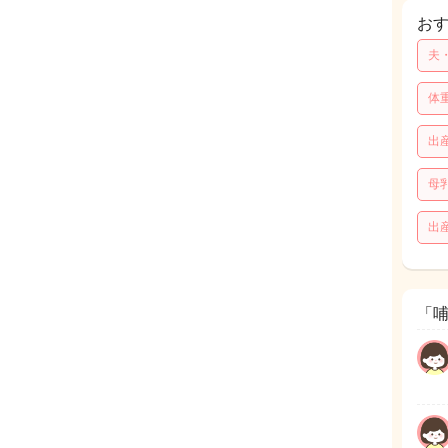
お
夫
体
出
母
出
「