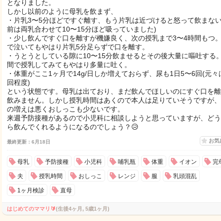
となりました。
しかし以前のように母乳を飲まず、
・片乳3〜5分ほどですぐ離す、もう片乳は近づけると怒って飲まない
前は両乳合わせて10〜15分ほど吸っていました)
・少し飲んですぐ口を離すが機嫌良く、次の授乳まで3〜4時間もつ
で泣いてもやはり片乳5分足らずで口を離す。
・うとうとしている隙に10〜15分飲ませるとその後大量に嘔吐する。
間で授乳してみてもやはり多量に吐く。
・体重がここ1ヶ月で14g/日しか増えておらず、尿も1日5〜6回(元々
回程度)
という状態です。母乳は出ており、まだ飲んでほしいのにすぐ口を離
飲みません。しかし授乳時間はあくので本人は足りていそうですが、
の増えは悪くおしっこも少ないです。
来週予防接種があるので小児科に相談しようと思っていますが、どう
ら飲んでくれるようになるのでしょう？😥
お気
最終更新：6月18日
母乳
予防接種
小児科
哺乳瓶
体重
イオン
完
夫
授乳時間
おしっこ
レンジ
服
乳頭混乱
1ヶ月検診
直母
はじめてのママリ🔰
(生後4ヶ月, 5歳1ヶ月)