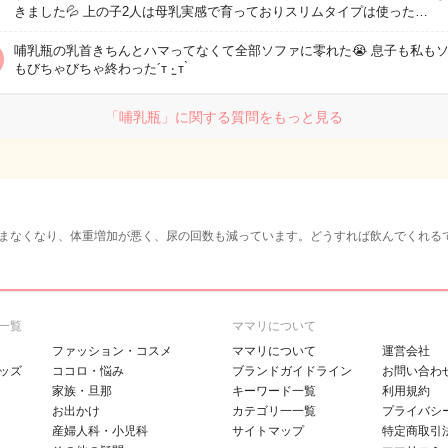
きました💦 上の子2人は母乳実感で育っておりスリムタイプは使った…
哺乳瓶の乳首きちんとハマってなくて全部ソファに零れた😭 息子も私も
もびちゃびちゃ終わった‎´т ‧̫ т ̀
「哺乳瓶」に関する質問をもっと見る
まなくなり、体重増加が悪く、尿の回数も減っています。どうすれば飲んでくれる
一覧
ママリについて
ファッション・コスメ
ママリについて
運営会社
ッズ
ココロ・悩み
ブランドガイドライン
お問い合わ
家族・旦那
キーワード一覧
利用規約
お出かけ
カテゴリ一一覧
プライバシ
産婦人科・小児科
サイトマップ
特定商取引