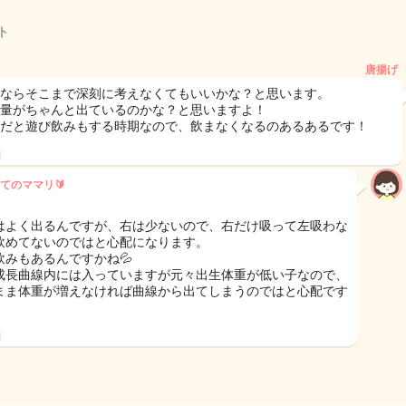
ト
唐揚げ
月ならそこまで深刻に考えなくてもいいかな？と思います。
の量がちゃんと出ているのかな？と思いますよ！
月だと遊び飲みもする時期なので、飲まなくなるのあるあるです！
日
てのママリ🔰
はよく出るんですが、右は少ないので、右だけ吸って左吸わな
飲めてないのではと心配になります。
飲みもあるんですかね💦
成長曲線内には入っていますが元々出生体重が低い子なので、
まま体重が増えなければ曲線から出てしまうのではと心配です
日