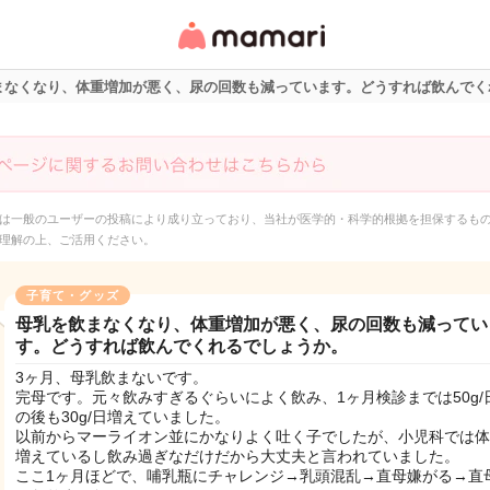
女性専用匿名QAアプ
リ・情報サイト
まなくなり、体重増加が悪く、尿の回数も減っています。どうすれば飲んでく
は一般のユーザーの投稿により成り立っており、当社が医学的・科学的根拠を担保するも
理解の上、ご活用ください。
子育て・グッズ
母乳を飲まなくなり、体重増加が悪く、尿の回数も減ってい
す。どうすれば飲んでくれるでしょうか。
3ヶ月、母乳飲まないです。
完母です。元々飲みすぎるぐらいによく飲み、1ヶ月検診までは50g/
の後も30g/日増えていました。
以前からマーライオン並にかなりよく吐く子でしたが、小児科では体
増えているし飲み過ぎなだけだから大丈夫と言われていました。
ここ1ヶ月ほどで、哺乳瓶にチャレンジ→乳頭混乱→直母嫌がる→直