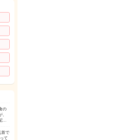
食の
が、
配…
乳首で
って