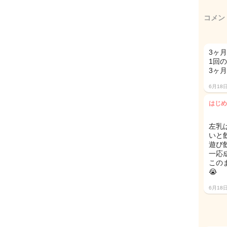
コメン
3ヶ
1回
3ヶ
6月18
はじめ
左乳
いと
遊び
一応
この
😭
6月18