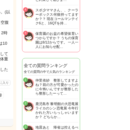
4
スポ少ママさん、、クーラ
。(以
ーボックス何個持ってます
か？？ 現在コールマンテイ
。空腹
ク6と、16QTを持…
2時
5
保育園のお盆の希望保育い
つからですか？ うちの保育
園は8/12からです。 一人一
は10
人にお知らせ配…
して
体重
全ての質問ランキング
した
全ての質問の中で人気のランキング
1
仲里依紗 整形してますよ
に入り
ね？前の方が可愛かったの
に今怖いんですが整形した
ら整形したーって…
母
2
鹿児島市 黎明館の大恐竜展
ライカのシン恐竜展 今年行
かれた方いらっしゃいます
か？ どちらか…
3
地震あと 帰省は控えるべ