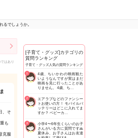
れるでしょうか。
[子育て・グッズ]カテゴリの
質問ランキング
のではあり
子育て・グッズ人気の質問ランキング
1
4歳、ちいかわの映画観た
いようなんですが実はまだ
映画を見に行ったことがあ
りません。 4歳、ち…
ま
2
エアラブなどのファンシー
トお使いの方！ モバイルバ
ッテリーはどこに入れてま
日、そ
すか？ ベビーカ…
重も
3
小学4〜6年生くらいのお子
さんがいる方に質問です🙏
夏休み、お子さんはお友達
母克服
と約束して遊びま…