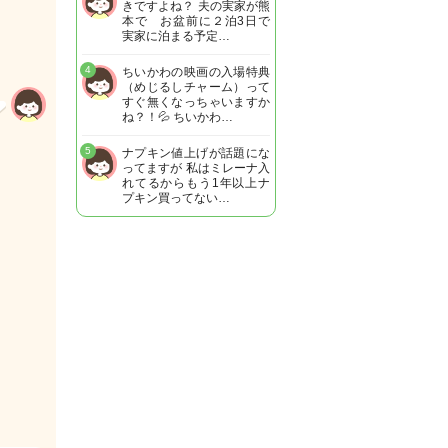
きですよね？ 夫の実家が熊
本で お盆前に２泊3日で
実家に泊まる予定…
4
ちいかわの映画の入場特典
（めじるしチャーム）って
すぐ無くなっちゃいますか
ね？！💦 ちいかわ…
5
ナプキン値上げが話題にな
ってますが 私はミレーナ入
れてるからもう1年以上ナ
プキン買ってない…