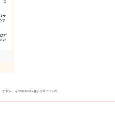
 ま
りか
ので
子はず
がまだ
ていますが、今の身体の状態が非常に辛いで