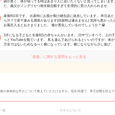
調が悪く、体が弱ってる時はあまり人に会いたくないと思ってしまいます。
た、義父がノンデリかつ衛生観念酷すぎて生理的に受け入れられませ…
産後8日目です。 出産時にお股が裂け縫合語に抜糸しています。 昨日あた
ら汗？で若干滲みる感覚があります(排尿時は滲みません) 気持ち悪かった
お風呂入るとおさまりました。 傷が悪化しているのでしょうか？😭
3才になる子どもと生後8日の赤ちゃんがいます。 日中ワンオペで、上の
っとYouTubeを観ています。 私も遊んであげられるといいのですが、体
万全ではないためなるべく横になっています。横になりながら少し遊び…
「産後」に関する質問をもっと見る
後の身体的な辛さについて教えていただけますか。現在36週で、帝王切開を控え
一覧
ママリについて