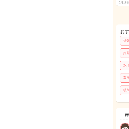
6月18
お
妊
妊
双
双
後
「