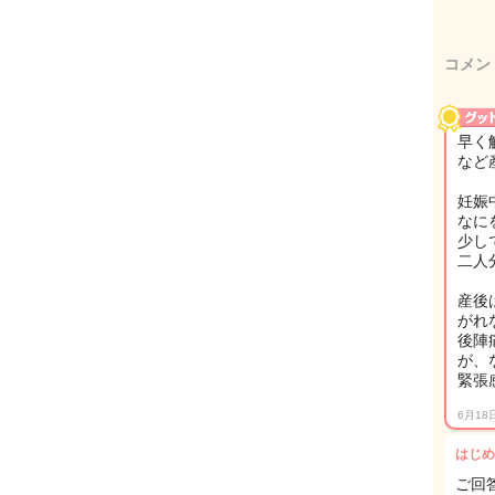
コメン
早く
など
妊娠
なに
少し
二人
産後
がれ
後陣
が、
緊張
6月18
はじめ
ご回