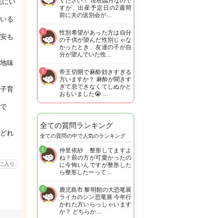
ください！ 現在臨月なので
宅にい
すが、出産予定日の2週間
前に夫の送別会が…
いる
4
性別希望があった方は自分
安も
の子供が望んだ性別じゃな
かったとき、友達の子が自
分が望んでいた性…
地味
5
帝王切開で麻酔効きすぎる
方いますか？ 麻酔が聞きす
ぎて息できなくてしぬかと
子育
おもいました😭 …
で
全ての質問ランキング
どれ
全ての質問の中で人気のランキング
1
仲里依紗 整形してますよ
ね？前の方が可愛かったの
に入り
に今怖いんですが整形した
ら整形したーって…
2
鹿児島市 黎明館の大恐竜展
ライカのシン恐竜展 今年行
かれた方いらっしゃいます
か？ どちらか…