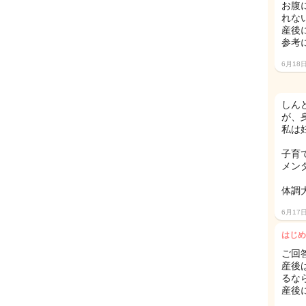
お腹
れな
産後
参考
6月18
しん
が、
私は
子育
メン
体調
6月17
はじめ
ご回
産後
るな
産後