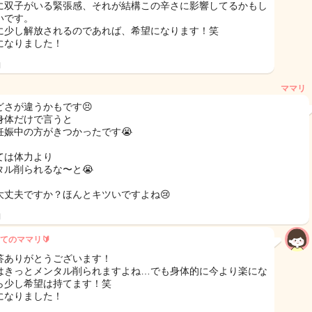
に双子がいる緊張感、それが結構この辛さに影響してるかもし
いです。
に少し解放されるのであれば、希望になります！笑
になりました！
日
ママリ
どさが違うかもです😣
身体だけで言うと
妊娠中の方がきつかったです😭
ては体力より
タル削られるな〜と😭
大丈夫ですか？ほんとキツいですよね😢
日
てのママリ🔰
答ありがとうございます！
はきっとメンタル削られますよね…でも身体的に今より楽にな
ら少し希望は持てます！笑
になりました！