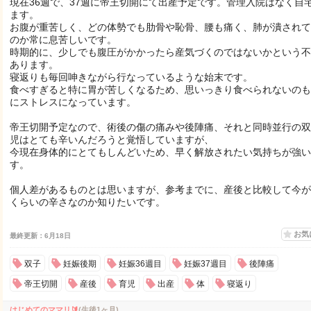
現在36週で、37週に帝王切開にて出産予定です。管理入院はなく自
ます。
お腹が重苦しく、どの体勢でも肋骨や恥骨、腰も痛く、肺が潰されて
のか常に息苦しいです。
時期的に、少しでも腹圧がかかったら産気づくのではないかという不
あります。
寝返りも毎回呻きながら行なっているような始末です。
食べすぎると特に胃が苦しくなるため、思いっきり食べられないのも
にストレスになっています。
帝王切開予定なので、術後の傷の痛みや後陣痛、それと同時並行の双
児はとても辛いんだろうと覚悟していますが、
今現在身体的にとてもしんどいため、早く解放されたい気持ちが強い
す。
個人差があるものとは思いますが、参考までに、産後と比較して今が
くらいの辛さなのか知りたいです。
お気
最終更新：6月18日
双子
妊娠後期
妊娠36週目
妊娠37週目
後陣痛
帝王切開
産後
育児
出産
体
寝返り
はじめてのママリ🔰
(生後1ヶ月)