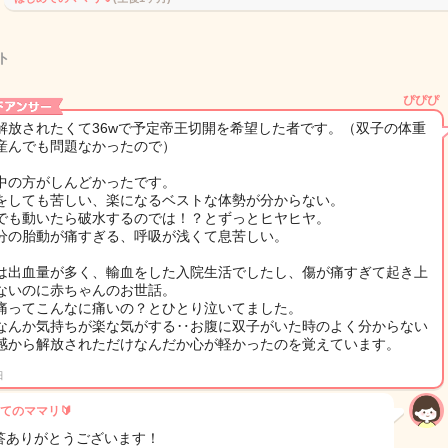
ト
ぴぴぴ
解放されたくて36wで予定帝王切開を希望した者です。（双子の体重
産んでも問題なかったので）
中の方がしんどかったです。
をしても苦しい、楽になるベストな体勢が分からない。
でも動いたら破水するのでは！？とずっとヒヤヒヤ。
分の胎動が痛すぎる、呼吸が浅くて息苦しい。
は出血量が多く、輸血をした入院生活でしたし、傷が痛すぎて起き上
ないのに赤ちゃんのお世話。
痛ってこんなに痛いの？とひとり泣いてました。
なんか気持ちが楽な気がする‥お腹に双子がいた時のよく分からない
感から解放されただけなんだか心が軽かったのを覚えています。
日
てのママリ🔰
答ありがとうございます！