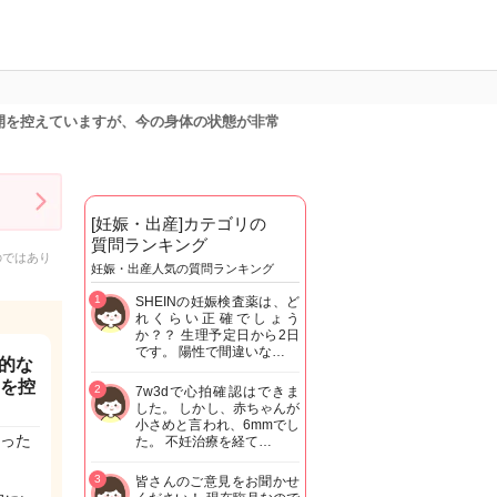
開を控えていますが、今の身体の状態が非常
[妊娠・出産]カテゴリの
質問ランキング
のではあり
妊娠・出産人気の質問ランキング
1
SHEINの妊娠検査薬は、ど
れくらい正確でしょう
か？？ 生理予定日から2日
です。 陽性で間違いな…
的な
開を控
2
7w3dで心拍確認はできま
した。 しかし、赤ちゃんが
小さめと言われ、6mmでし
った
た。 不妊治療を経て…
3
皆さんのご意見をお聞かせ