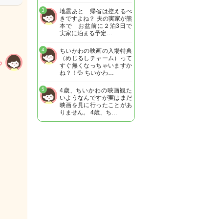
3
地震あと 帰省は控えるべ
きですよね？ 夫の実家が熊
本で お盆前に２泊3日で
実家に泊まる予定…
4
ちいかわの映画の入場特典
（めじるしチャーム）って
すぐ無くなっちゃいますか
ね？！💦 ちいかわ…
5
4歳、ちいかわの映画観た
いようなんですが実はまだ
映画を見に行ったことがあ
りません。 4歳、ち…