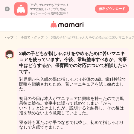
アプリでいつでもアクセス！
無料ダウンロード
ママに嬉しい！アプリ限定
キャンペーンも随時配信中！
女性専用匿名QA
アプリ・情報サ
トップ
子育て・グッズ
3歳の子どもが指しゃぶりをやめるために苦いマニキュ
イト
3歳の子どもが指しゃぶりをやめるために苦いマニキ
ュアを使っています。今後、常時塗布すべきか、食事
中はどうするか、保育園での対応について相談したい
です。
乳児期から入眠の際に指しゃぶり必須の3歳。歯科検診で
開咬を指摘されたため、苦いマニキュアを試し始めまし
た。
初日の今日は本人がマニキュアに興味を持ったのでお風
呂後に塗布。食事中に誤って舐めてしまい「から
い〜！」と泣きましたが、説明すると納得し、その後は
指を舐めないよう意識していました。
寝る時も耳たぶや手つなぎで代替し、初めて指しゃぶり
なしで入眠できました。