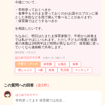
今後について、
・常時塗っておくべきか
・食事中もそのまま塗っておくのか(お皿やエプロンに落
とした米粒などを指で摘んで食べることがあります)
・保育園ではどうするべきか
を相談したいです。
ちなみに、明日はたまたま保育参観で、午前から給食ま
では私がそばにいられます。ただし子どもの登園と保護
者の来園は1時間半ほど時間が異なるので、保育園に塗っ
ていくなら連絡帳で共有します。
最終更新：6月11日
はじめてのママリ🔰
生後4ヶ月, 3歳4ヶ月
子育て・グッズ
保育園
お風呂
食事
指しゃぶり
3歳
給食
乳児期
マニキュア
この質問への回答
（全1件）
はじめてのママリ
常時塗ってます 保育園では先生…