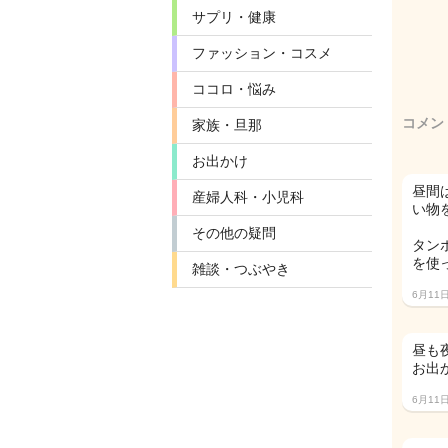
サプリ・健康
ファッション・コスメ
ココロ・悩み
コメン
家族・旦那
お出かけ
昼間
産婦人科・小児科
い物
その他の疑問
タン
を使
雑談・つぶやき
6月11
昼も
お出
6月11