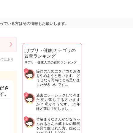
っている方はその情報もお願いします。
[サプリ・健康]カテゴリの
質問ランキング
のではあり
サプリ・健康人気の質問ランキング
1
節約のためにタバコとお酒
をやめようと思います。 ど
うせなら同時にとも思いま
したがきついです…
ださ
す。
2
過去にレーシックして今ま
た視力落ちてる方います
か？ 私がそうです。 15年
ほど前に手術しまし…
3
竹脇まりなさんやひなちゃ
んねるさんの筋トレの動画
を見て痩せれた方、始めは
やっぱりしんどか…