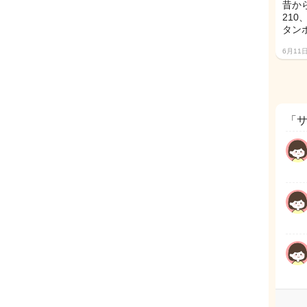
昔か
210
タン
6月11
「