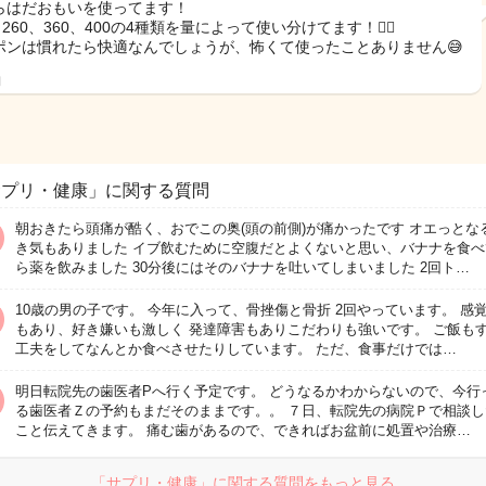
らはだおもいを使ってます！
、260、360、400の4種類を量によって使い分けてます！🙋‍♀️
ポンは慣れたら快適なんでしょうが、怖くて使ったことありません😅
日
サプリ・健康」に関する質問
朝おきたら頭痛が酷く、おでこの奥(頭の前側)が痛かったです オエっとな
き気もありました イブ飲むために空腹だとよくないと思い、バナナを食べ
ら薬を飲みました 30分後にはそのバナナを吐いてしまいました 2回ト…
10歳の男の子です。 今年に入って、骨挫傷と骨折 2回やっています。 感
もあり、好き嫌いも激しく 発達障害もありこだわりも強いです。 ご飯も
工夫をしてなんとか食べさせたりしています。 ただ、食事だけでは…
明日転院先の歯医者Pへ行く予定です。 どうなるかわからないので、今行
る歯医者Ｚの予約もまだそのままです。。 ７日、転院先の病院Ｐで相談し
こと伝えてきます。 痛む歯があるので、できればお盆前に処置や治療…
「サプリ・健康」に関する質問をもっと見る