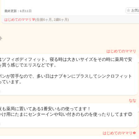
お気
最終更新：6月11日
はじめてのママリ🔰
(生後6ヶ月, 2歳6ヶ月)
ト
はじめてのママリ
はソフィボディフィット、寝る時は大きいサイズをその時に薬局で安
を買う感じでエリスなどです。
ポンが苦手なので、多い日はナプキンにプラスしてシンクロフィット
っています。
日
なな
夜も薬局に置いてある1番安いもの使ってます！
かけ用にたまにセンターインや匂い付きのものを使ったりしてます😊
日
はじめてのママリ🍁