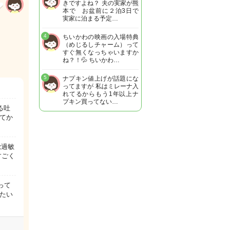
きですよね？ 夫の実家が熊
本で お盆前に２泊3日で
実家に泊まる予定…
4
ちいかわの映画の入場特典
（めじるしチャーム）って
すぐ無くなっちゃいますか
ね？！💦 ちいかわ…
5
ナプキン値上げが話題にな
ってますが 私はミレーナ入
れてるからもう1年以上ナ
プキン買ってない…
る吐
てか
覚過敏
すごく
って
たい