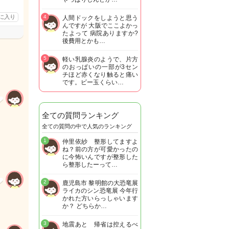
に入り
4
人間ドックをしようと思う
んですが 大阪でここよかっ
たよって 病院ありますか?
後費用とかも…
5
軽い乳腺炎のようで、片方
のおっぱいの一部が3セン
チほど赤くなり触ると痛い
です。ビー玉くらい…
全ての質問ランキング
全ての質問の中で人気のランキング
1
仲里依紗 整形してますよ
ね？前の方が可愛かったの
に今怖いんですが整形した
ら整形したーって…
2
鹿児島市 黎明館の大恐竜展
ライカのシン恐竜展 今年行
かれた方いらっしゃいます
か？ どちらか…
3
地震あと 帰省は控えるべ