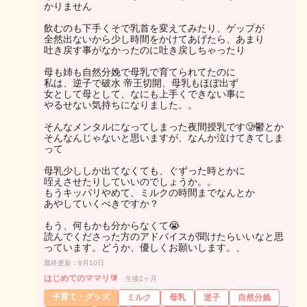
かりません
飲むのも下手くそで乳首を変えてみたり、ゲップが
全然出ないから少し時間をかけてあげたら、あまり
吐き戻す事がなかったのに吐き戻しちゃったり
母も姉も自然分娩で母乳で育てられてたのに
私は、逆子で破水 帝王切開、母乳もほぼ出ず
女として母として、なにも上手くできない事に
やるせない気持ちになりました。。
そんなメンタルになってしまった夜間授乳です🥲鬱とか
そんなんじゃないと思いますが、なんか泣けてきてしま
って
母乳少ししか出てなくても、ぐずった時とかに
咥えさせたりしていいのでしょうか。。
もうキッパリやめて、ミルクの時間までなんとか
あやしていくべきですか？
もう、何もかも分からなくて😭
読んでくださった方のアドバイスが聞けたらいいなと思
っています。どうか、優しくお願いします。、
最終更新：6月10日
はじめてのママリ🔰
生後2ヶ月
子育て・グッズ
ミルク
母乳
逆子
自然分娩