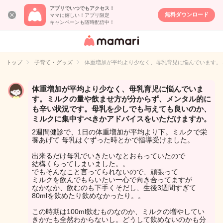
アプリでいつでもアクセス！
無料ダウンロード
ママに嬉しい！アプリ限定
キャンペーンも随時配信中！
女性専用匿名QA
アプリ・情報サ
トップ
子育て・グッズ
体重増加が平均より少なく、母乳育児に悩んでいます。
イト
体重増加が平均より少なく、母乳育児に悩んでいま
す。ミルクの量や飲ませ方が分からず、メンタル的に
も辛い状況です。母乳を少しでも与えても良いのか、
ミルクに集中すべきかアドバイスをいただけますか。
2週間健診で、1日の体重増加が平均より下。ミルクで栄
養あげて 母乳はぐずった時とかで指導受けました。
出来るだけ母乳でいきたいなとおもっていたので
結構くらってしまいました。。
でもそんなこと言ってられないので、頑張って
ミルクを飲んでもらいたい一心で向き合ってますが
なかなか、飲むのも下手くそだし、生後3週間すぎて
80mlを飲めたり飲めなかったり。。
この時期は100ml飲むものなのか、ミルクの増やしてい
きかたも全然わからないし。どうして飲めないのかも分