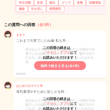
帝王切開
乳首
破水
ゲップ
栄養
体重増加
健診
吐き戻し
夜間授乳
この質問への回答
（全3件）
ままり
これまで大変でしたね😭 私も帝…
この回答の続きは
「ママリ」アプリ
にて
お読みいただけます！
無料で続きを見る(全3件)
6月10日
はじめてのママリ🔰
母乳量増やすために欲しがる時…
この回答の続きは
「ママリ」アプリ
にて
お読みいただけます！