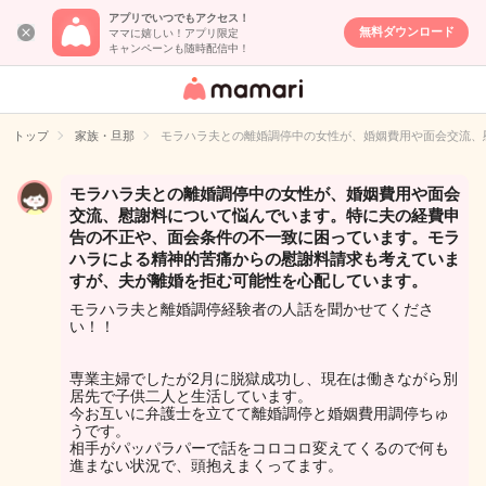
アプリでいつでもアクセス！
無料ダウンロード
ママに嬉しい！アプリ限定
キャンペーンも随時配信中！
女性専用匿名QA
アプリ・情報サ
トップ
家族・旦那
モラハラ夫との離婚調停中の女性が、婚姻費用や面会交流、
イト
モラハラ夫との離婚調停中の女性が、婚姻費用や面会
交流、慰謝料について悩んでいます。特に夫の経費申
告の不正や、面会条件の不一致に困っています。モラ
ハラによる精神的苦痛からの慰謝料請求も考えていま
すが、夫が離婚を拒む可能性を心配しています。
モラハラ夫と離婚調停経験者の人話を聞かせてくださ
い！！
専業主婦でしたが2月に脱獄成功し、現在は働きながら別
居先で子供二人と生活しています。
今お互いに弁護士を立てて離婚調停と婚姻費用調停ちゅ
うです。
相手がパッパラパーで話をコロコロ変えてくるので何も
進まない状況で、頭抱えまくってます。