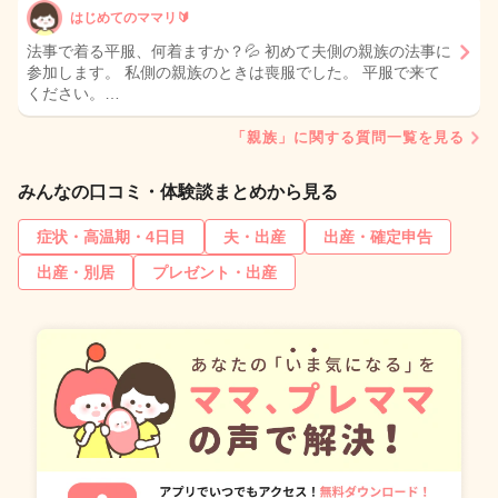
はじめてのママリ🔰
法事で着る平服、何着ますか？💦 初めて夫側の親族の法事に
参加します。 私側の親族のときは喪服でした。 平服で来て
ください。…
「親族」に関する質問一覧を見る
みんなの口コミ・体験談まとめから見る
症状・高温期・4日目
夫・出産
出産・確定申告
出産・別居
プレゼント・出産