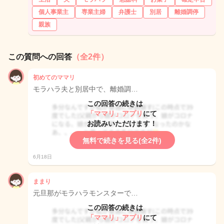
個人事業主
専業主婦
弁護士
別居
離婚調停
親族
この質問への回答
（全2件）
初めてのママリ
モラハラ夫と別居中で、離婚調…
この回答の続きは
「ママリ」アプリ
にて
お読みいただけます！
無料で続きを見る(全2件)
6月18日
ままり
元旦那がモラハラモンスターで…
この回答の続きは
「ママリ」アプリ
にて