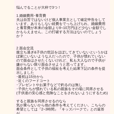
悩んでることが大枠で3つ！
1.婚姻費用･養育費
夫は自営ではないけど個人事業主として確定申告をして
います。ありもしない経費をでっち上げられ、婚姻費用
と養育費が本来の金額より8~10万円ほど少ない金額でし
かもらえません。この打破する方法はないのでしょう
か？
2.面会交流
腹立ち過ぎ&子供の世話をほぼしてきていないというかほ
ぼ家にいないような人だったので、子供が慣れていない
ので面会はさせたくないけれど、私も大人なので子供が
嫌がらない限り面会させようと思ってます。
面会条件として子供の福祉を考えた結果下記の条件を提
示しました
･最初は15分から
･近くのフードコート
･プレゼントやお菓子などで釣るのは無し
･子供たちが慣れている私の親族をその場に同席させる
(子供達の安心感と危険なことをされないようにするため)
すると親族を同席させるのなら
気が乗らないから他の条件を考えてください。こちらの
希望としては『2~3時間』『キッズパークで』との返答
が。