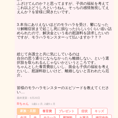
ふざけてんのか？と思ってますが、子供の福祉を考えて
これ以上どうしろというねん。そっちの感情無視してえ
えんか？を皆様に聞きたいです。
3.本当にありえないほどのモラハラを受け、鬱になった
り解離症状まで起こし死に損なった(らしい)くらい追い詰
められたので、解決金という名の慰謝料を請求したいの
ですが、モラハラモンスターって払いますか？？？
総じて弁護士と共に気にしているのは
自分の思う通りにならなかったら離婚しない。という選
択肢を取られるんじゃないかというところです。
ちゃんとした養育費欲しいし、面会も子供の福祉を考え
たいし、慰謝料欲しいけど、離婚しないと言われたら厄
介。
皆様のモラハラモンスターのエピソードを教えてくださ
い....
最終更新：6月20日
Rちゃん
1歳1ヶ月, 2歳5ヶ月
家族・旦那
養育費
プレゼント
症状
キッズ
生活
夫
モラハラ
慰謝料
お菓子
確定申告