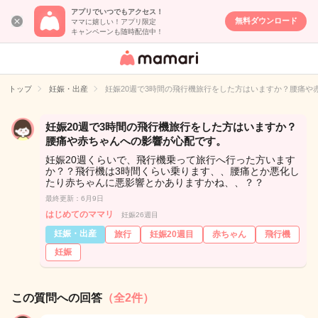
アプリでいつでもアクセス！
無料ダウンロード
ママに嬉しい！アプリ限定
キャンペーンも随時配信中！
女性専用匿名QA
アプリ・情報サ
トップ
妊娠・出産
妊娠20週で3時間の飛行機旅行をした方はいますか？腰痛や
イト
妊娠20週で3時間の飛行機旅行をした方はいますか？
腰痛や赤ちゃんへの影響が心配です。
妊娠20週くらいで、飛行機乗って旅行へ行った方います
か？？飛行機は3時間くらい乗ります、、腰痛とか悪化し
たり赤ちゃんに悪影響とかありますかね、、？？
最終更新：6月9日
はじめてのママリ
妊娠26週目
妊娠・出産
旅行
妊娠20週目
赤ちゃん
飛行機
妊娠
この質問への回答
（全2件）