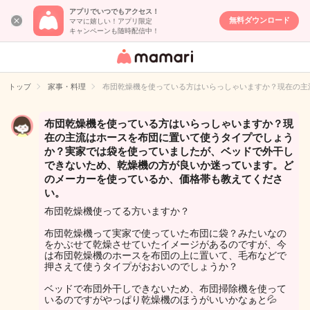
アプリでいつでもアクセス！
無料ダウンロード
ママに嬉しい！アプリ限定
キャンペーンも随時配信中！
女性専用匿名QA
アプリ・情報サ
トップ
家事・料理
布団乾燥機を使っている方はいらっしゃいますか？現在の主
イト
布団乾燥機を使っている方はいらっしゃいますか？現
在の主流はホースを布団に置いて使うタイプでしょう
か？実家では袋を使っていましたが、ベッドで外干し
できないため、乾燥機の方が良いか迷っています。ど
のメーカーを使っているか、価格帯も教えてくださ
い。
布団乾燥機使ってる方いますか？
布団乾燥機って実家で使っていた布団に袋？みたいなの
をかぶせて乾燥させていたイメージがあるのですが、今
は布団乾燥機のホースを布団の上に置いて、毛布などで
押さえて使うタイプがおおいのでしょうか？
ベッドで布団外干しできないため、布団掃除機を使って
いるのですがやっぱり乾燥機のほうがいいかなぁと💦