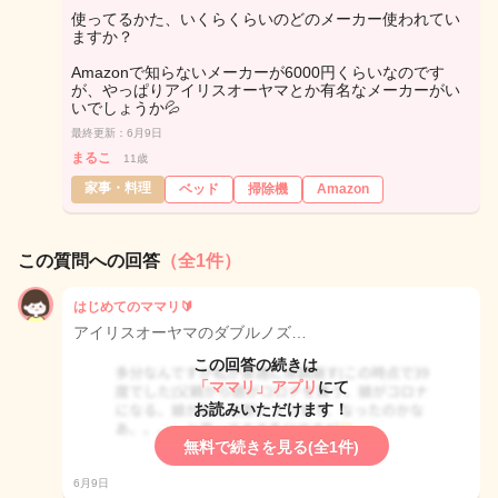
使ってるかた、いくらくらいのどのメーカー使われてい
ますか？
Amazonで知らないメーカーが6000円くらいなのです
が、やっぱりアイリスオーヤマとか有名なメーカーがい
いでしょうか💦
最終更新：6月9日
まるこ
11歳
家事・料理
ベッド
掃除機
Amazon
この質問への回答
（全1件）
はじめてのママリ🔰
アイリスオーヤマのダブルノズ…
この回答の続きは
「ママリ」アプリ
にて
お読みいただけます！
無料で続きを見る(全1件)
6月9日