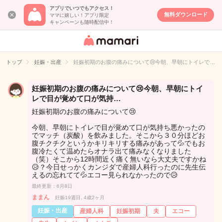
アプリでいつでもアクセス！
無料ダウンロード
ママに嬉しい！アプリ限定
キャンペーンも随時配信中！
女性専用匿名QA
アプリ・情報サ
トップ
妊娠・出産
妊娠初期のお腹の痛みについて😢今朝、早朝にトイレで…
イト
妊娠初期のお腹の痛みについて😢今朝、早朝にトイ
レで目が覚めて口が気持…
妊娠初期のお腹の痛みについて😢
今朝、早朝にトイレで目が覚めて口が気持ち悪かったの
でマッチ（炭酸）を飲みました。そこから３０分ほどお
腹チクチクというかキリキリする痛みがあって💦でもお
腹冷たくて温めたらオナラ出て痛みなくなりました
（笑）そこから12時間近く痛く無いなら大丈夫ですかね
😥？今日せっかくカンジダで産婦人科行ったのに先生伝
えるの忘れてて💦エコー見られなかったので😥
最終更新：6月8日
ままん
妊娠19週目, 4歳2ヶ月
妊娠・出産
産婦人科
妊娠初期
夫
エコー