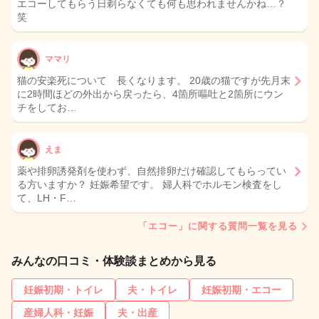
エコーしてもらう日剃らなくても何も思われませんかね…？
笑
ママリ
猫の安楽死について 長くなります。 20歳の猫ですが先月末
に2時間ほどの外出から戻ったら、4箇所嘔吐と2箇所にウン
チをしてお…
えま
薬や排卵誘発剤を使わず、自然排卵だけ確認してもらってい
る方いますか？ 妊娠希望です。 婦人科でホルモン検査をし
て、LH・F…
「エコー」に関する質問一覧を見る
みんなの口コミ・体験談まとめから見る
妊娠初期・トイレ
夫・トイレ
妊娠初期・エコー
産婦人科・妊娠
夫・出産