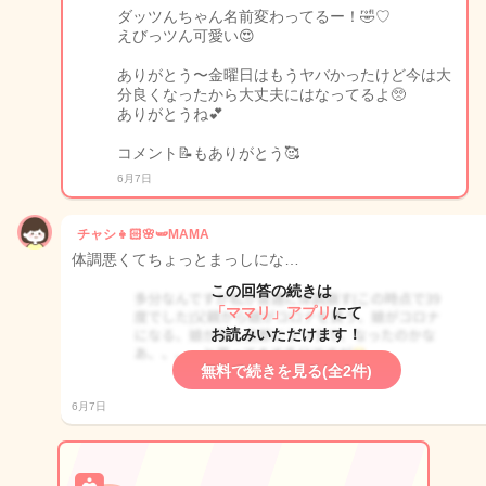
ダッツんちゃん名前変わってるー！🤣♡
えびっツん可愛い😍
ありがとう〜金曜日はもうヤバかったけど今は大
分良くなったから大丈夫にはなってるよ🥺
ありがとうね💕
コメント📝もありがとう🥰
6月7日
チャシ👧🏻🌸🫛MAMA
体調悪くてちょっとまっしにな…
この回答の続きは
「ママリ」アプリ
にて
お読みいただけます！
無料で続きを見る(全2件)
6月7日