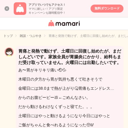
アプリでいつでもアクセス！
無料ダウンロード
ママに嬉しい！アプリ限定
キャンペーンも随時配信中！
女性専用匿名QA
アプリ・情報サ
トップ
雑談・つぶやき
胃痛と発熱で動けず、土曜日に回復し始めたが、まだし
イト
胃痛と発熱で動けず、土曜日に回復し始めたが、まだ
しんどいです。家族全員が胃腸炎にかかり、給料もま
だ受け取っていません。火曜日には出勤したいです。
あ〜胃がキリキリ痛い🤕💦
木曜日の夕方から胃が気持ち悪くて吐きそうで
金曜日には38.0まで熱が上がり🤒胃痛もエンドレス…
からのお腹ピーピー💩←ごめんなさい。
だから動けるわけなくずっと寝てた。。。
土曜日にはやっと動けるようになり今日にはやっと
ご飯がちゃんと食べれるようになった🥺🥢