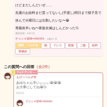
けどまだしんどいぜ……
先週のお給料まだ貰ってないし(手渡し)明日まで様子見で
休んで火曜日には出勤したいな〜😭
胃腸炎辛いね〜家族全滅はしんどかった💦
最終更新：6月7日
チャシ👧🏻🌸🫛MAMA
4歳3ヶ月
雑談・つぶやき
熱
ドレス
家族
ご飯
給料
胃腸炎
この質問への回答
（全2件）
えびっツん🦐🍨
あゆちゃん辛いぃぃぃ😭😭😭
お大事にしてね😭💦
6月7日
チャシ👧🏻🌸🫛MAMA