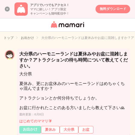
アプリでいつでもアクセス！
無料ダウンロード
ママに嬉しい！アプリ限定
キャンペーンも随時配信中！
女性専用匿名QA
アプリ・情報サ
トップ
お出かけ
大分県のハーモニーランドは夏休みやお盆に混雑しますか？ア
イト
大分県のハーモニーランドは夏休みやお盆に混雑しま
すか？アトラクションの待ち時間について教えてくだ
さい。
大分県
夏休み、更にお盆休みのハーモニーランドはめちゃくち
ゃ混んでますか？
アトラクションとか何分待ちでしょうか。
お盆に行かれたことのある方いましたら教えて下さい🙏
最終更新：6月8日
はじめてのママリ🔰
お出かけ
夏休み
大分県
お盆