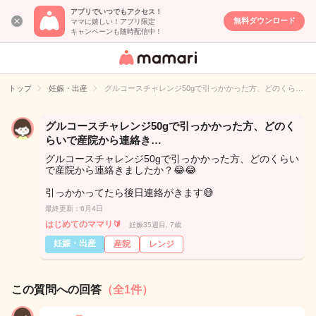
アプリでいつでもアクセス！
無料ダウンロード
ママに嬉しい！アプリ限定
キャンペーンも随時配信中！
女性専用匿名QA
アプリ・情報サ
トップ
妊娠・出産
グルコースチャレンジ50gで引っかかった方、どのくら…
イト
グルコースチャレンジ50gで引っかかった方、どのく
らいで産院から連絡き…
グルコースチャレンジ50gで引っかかった方、どのくらい
で産院から連絡きましたか？😂😂
引っかかってたら後日連絡がきます😅
最終更新：6月4日
はじめてのママリ🔰
妊娠35週目, 7歳
妊娠・出産
産院
レンジ
この質問への回答
（全1件）