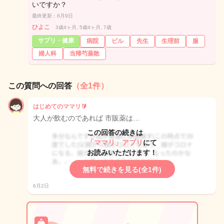
いですか？
最終更新：6月9日
ひよこ
3歳4ヶ月, 5歳4ヶ月, 7歳
サプリ・健康
病院
ピル
先生
生理前
服
婦人科
当帰芍薬散
この質問への回答
（全1件）
はじめてのママリ🔰
大人が飲むのであれば 市販薬は…
この回答の続きは
「ママリ」アプリ
にて
お読みいただけます！
無料で続きを見る(全1件)
6月2日