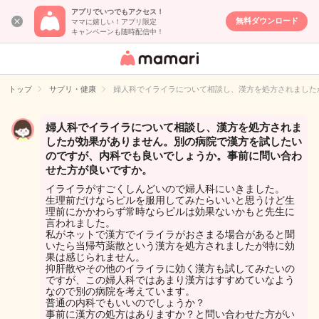
アプリでいつでもアクセス！
無料ダウンロード
ママに嬉しい！アプリ限定
キャンペーンも随時配信中！
女性専用匿名QA
アプリ・情報サ
トップ
サプリ・健康
婦人科でイライラについて相談し、漢方を処方されました
イト
婦人科でイライラについて相談し、漢方を処方されま
したが効果がありません。別の病院で漢方を試したい
のですが、内科でも良いでしょうか。事前に問い合わ
せた方が良いですか。
イライラがすごくしんどいので婦人科にいきました。
生理前だけならピルを服用してみたらいいと思うけど生
理前にかかわらず常時ならピルは効果ないかもと先生に
言われました。
私がネットで漢方でイライラがおさまる場合があると聞
いたら当帰芍薬散という漢方を処方されましたが特に効
果は感じられません。
抑肝散やその他のイライラに効く漢方も試してみたいの
ですが、この婦人科ではあまり漢方はすすめていなよう
なので別の病院を考えています。
普通の内科でもいいのでしょうか？
事前に漢方の処方はありますか？と問い合わせた方がい