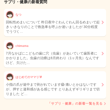
サプリ・健康の新着質問
なつ
回転性めまいについて 昨日夜中ぐわんぐわん回るめまいで起
き いきなりのことで救急車を呼ぶか迷いましたが 30分程度
でうづく…
chimama
7月なかばにこどもの歯に穴（虫歯）があいていて歯医者に
かかりました。虫歯の治療は8月終わり（1ヶ月先）なんです
けど、欠けた…
はじめてのママリ🔰
小指の爪が途中まで剥がれています😱 痛いとかはないです
が、押すと違和感がある感じです とりあえずギリギリまで切
りました ど…
「サプリ・健康」の新着一覧を見る