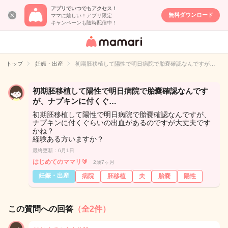
アプリでいつでもアクセス！
無料ダウンロード
ママに嬉しい！アプリ限定
キャンペーンも随時配信中！
女性専用匿名QA
アプリ・情報サ
トップ
妊娠・出産
初期胚移植して陽性で明日病院で胎嚢確認なんですが…
イト
初期胚移植して陽性で明日病院で胎嚢確認なんです
が、ナプキンに付くぐ…
初期胚移植して陽性で明日病院で胎嚢確認なんですが、
ナプキンに付くぐらいの出血があるのですが大丈夫です
かね？
経験ある方いますか？
最終更新：6月1日
はじめてのママリ🔰
2歳7ヶ月
妊娠・出産
病院
胚移植
夫
胎嚢
陽性
この質問への回答
（全2件）