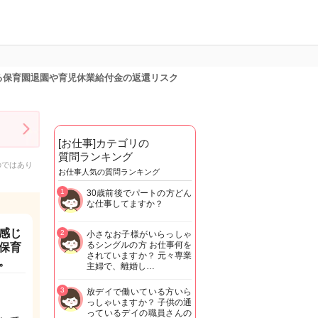
る保育園退園や育児休業給付金の返還リスク
[お仕事]カテゴリの
質問ランキング
のではあり
お仕事人気の質問ランキング
1
30歳前後でパートの方どん
な仕事してますか？
感じ
2
小さなお子様がいらっしゃ
るシングルの方 お仕事何を
保育
されていますか？ 元々専業
。
主婦で、離婚し…
3
放デイで働いている方いら
っしゃいますか？ 子供の通
っているデイの職員さんの