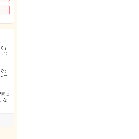
です
まって
です
まって
育園に
手な