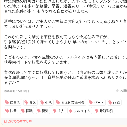
時短勤務の許可はいただけましたが、人手不足によりフルタイムで働
いた時よりも多い業務量、早番、遅番あり（20時頃まで）など後か
された条件が多く もうやれる自信がありません…
遅番については、ご主人やご両親にお迎え行ってもらえるよね？と言
てしまい断れませんでした。
これから新しく増える業務を教えてもらう予定なのですが、
引き継ぎだけ受けて辞めてしまうより 早い方がいいのでは、とタイ
を悩みます。
子ども2人のワンオペ生活なので、フルタイムはもう厳しいと感じて
扶養内パートで転職を考えています。
育休復帰してすぐに転職してしまうと、（内定時の点数と違うことか
保育園退園になったり、育児休業給付金の返還を求められるリスクは
ますか？
お気
最終更新：5月30日
保育園
育休
生活
育児休業給付金
パート
両親
扶養
転職
復帰
主人
フルタイム
時短勤務
はじめてのママリ🔰