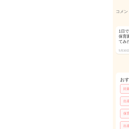
コメン
1日
保育
てみ
5月30
お
妊
出
保
出