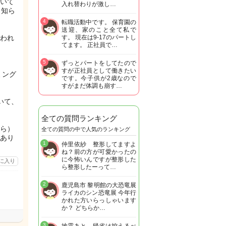
いて
入れ替わりが激し…
ら知ら
4
転職活動中です。 保育園の
送迎、家のこと全て私で
われ
す。 現在は9-17のパートし
てます。 正社員で…
5
ずっとパートをしてたので
すが正社員として働きたい
ミング
です。今子供が2歳なので
すがまだ体調も崩す…
いて、
全ての質問ランキング
ら）
全ての質問の中で人気のランキング
あり
1
仲里依紗 整形してますよ
ね？前の方が可愛かったの
に今怖いんですが整形した
に入り
ら整形したーって…
2
鹿児島市 黎明館の大恐竜展
ライカのシン恐竜展 今年行
かれた方いらっしゃいます
か？ どちらか…
3