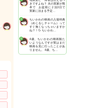
地震あと 帰省は控えるべ
きですよね？ 夫の実家が熊
本で お盆前に２泊3日で
実家に泊まる予定…
4
ちいかわの映画の入場特典
（めじるしチャーム）って
すぐ無くなっちゃいますか
ね？！💦 ちいかわ…
5
4歳、ちいかわの映画観た
いようなんですが実はまだ
映画を見に行ったことがあ
りません。 4歳、ち…