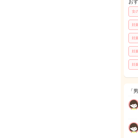
お
女
妊
妊
妊
妊
「