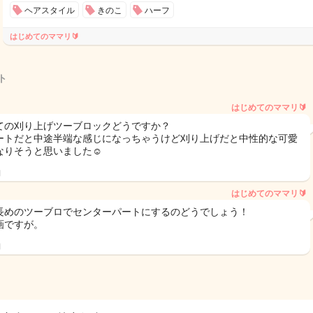
ヘアスタイル
きのこ
ハーフ
はじめてのママリ🔰
ト
はじめてのママリ🔰
ての刈り上げツーブロックどうですか？
ートだと中途半端な感じになっちゃうけど刈り上げだと中性的な可愛
なりそうと思いました☺️
日
はじめてのママリ🔰
長めのツーブロでセンターパートにするのどうでしょう！
画ですが。
日