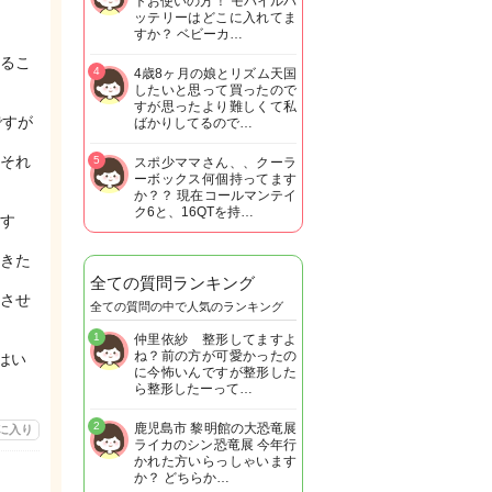
トお使いの方！ モバイルバ
ッテリーはどこに入れてま
すか？ ベビーカ…
るこ
4
4歳8ヶ月の娘とリズム天国
したいと思って買ったので
すが思ったより難しくて私
ですが
ばかりしてるので…
それ
5
スポ少ママさん、、クーラ
ーボックス何個持ってます
か？？ 現在コールマンテイ
ク6と、16QTを持…
す
きた
全ての質問ランキング
させ
全ての質問の中で人気のランキング
1
仲里依紗 整形してますよ
ね？前の方が可愛かったの
はい
に今怖いんですが整形した
ら整形したーって…
2
鹿児島市 黎明館の大恐竜展
に入り
ライカのシン恐竜展 今年行
かれた方いらっしゃいます
か？ どちらか…