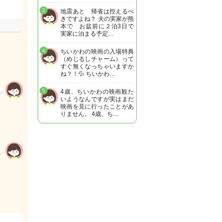
3
地震あと 帰省は控えるべ
きですよね？ 夫の実家が熊
本で お盆前に２泊3日で
実家に泊まる予定…
4
ちいかわの映画の入場特典
（めじるしチャーム）って
すぐ無くなっちゃいますか
ね？！💦 ちいかわ…
5
4歳、ちいかわの映画観た
いようなんですが実はまだ
映画を見に行ったことがあ
りません。 4歳、ち…