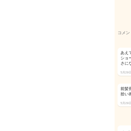
コメン
あえ
ショ
さに
5月29
前髪
拾い
5月29