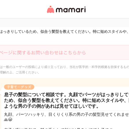
女性専用匿名QAアプ
リ・情報サイト
はっきりしているため、似合う髪型を教えてください。特に短めスタイルや
は一般のユーザーの投稿により成り立っており、当社が医学的・科学的根拠を担保するも
理解の上、ご活用ください。
子育て・グッズ
息子の髪型について相談です。丸顔でパーツがはっきりして
ため、似合う髪型を教えてください。特に短めスタイルや、
ような男の子の例があれば見せてほしいです。
丸顔、パーツハッキリ、目くりくり系の男の子の髪型見せてくれませ
🙏😭