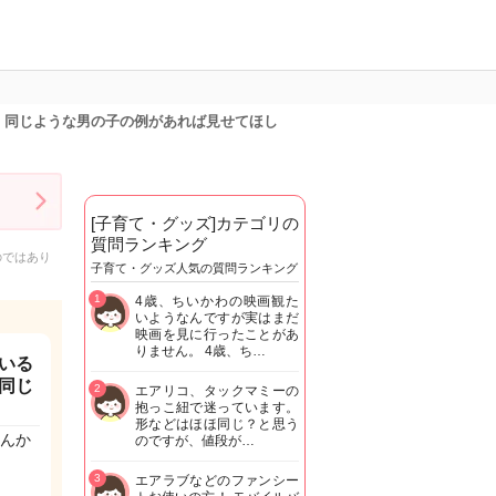
、同じような男の子の例があれば見せてほし
[子育て・グッズ]カテゴリの
質問ランキング
のではあり
子育て・グッズ人気の質問ランキング
1
4歳、ちいかわの映画観た
いようなんですが実はまだ
映画を見に行ったことがあ
りません。 4歳、ち…
いる
同じ
2
エアリコ、タックマミーの
抱っこ紐で迷っています。
形などはほほ同じ？と思う
んか
のですが、値段が…
3
エアラブなどのファンシー