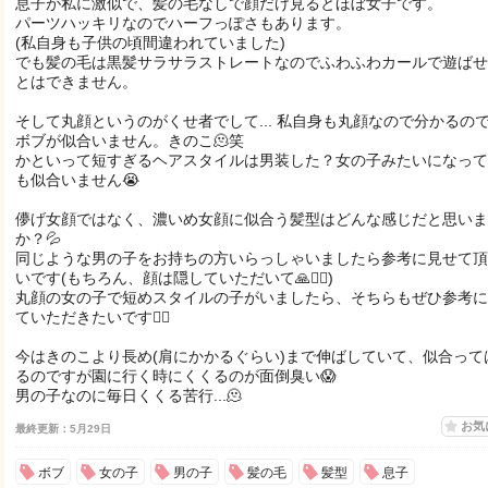
息子が私に激似で、髪の毛なしで顔だけ見るとほぼ女子です。
パーツハッキリなのでハーフっぽさもあります。
(私自身も子供の頃間違われていました)
でも髪の毛は黒髪サラサラストレートなのでふわふわカールで遊ばせ
とはできません。
そして丸顔というのがくせ者でして... 私自身も丸顔なので分かるの
ボブが似合いません。きのこ🫠笑
かといって短すぎるヘアスタイルは男装した？女の子みたいになって
も似合いません😭
儚げ女顔ではなく、濃いめ女顔に似合う髪型はどんな感じだと思いま
か？💦
同じような男の子をお持ちの方いらっしゃいましたら参考に見せて頂
いです(もちろん、顔は隠していただいて🙏🙇‍♀️)
丸顔の女の子で短めスタイルの子がいましたら、そちらもぜひ参考に
ていただきたいです🙇‍♀️
今はきのこより長め(肩にかかるぐらい)まで伸ばしていて、似合って
るのですが園に行く時にくくるのが面倒臭い😱
男の子なのに毎日くくる苦行...🫠
お気
最終更新：5月29日
ボブ
女の子
男の子
髪の毛
髪型
息子