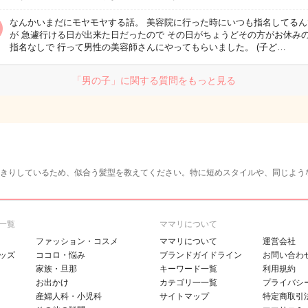
なんかいまだにモヤモヤする話。 美容院に行った時にいつも指名してるん
が 急遽行ける日が出来た日だったので その日がちょうどその方がお休み
指名なしで 行って男性の美容師さんにやってもらいました。 (子ど…
「男の子」に関する質問をもっと見る
きりしているため、似合う髪型を教えてください。特に短めスタイルや、同じよう
一覧
ママリについて
ファッション・コスメ
ママリについて
運営会社
ッズ
ココロ・悩み
ブランドガイドライン
お問い合わ
家族・旦那
キーワード一覧
利用規約
お出かけ
カテゴリ一一覧
プライバシ
産婦人科・小児科
サイトマップ
特定商取引