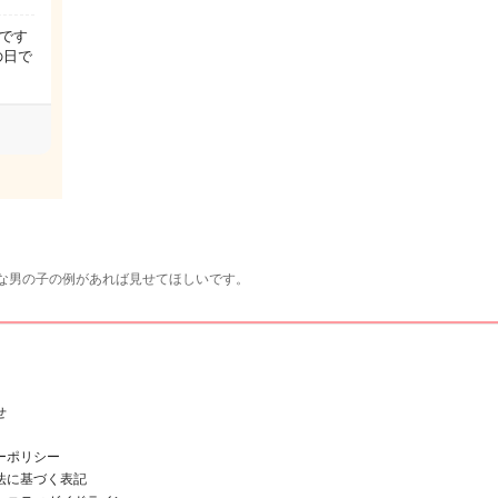
です
の日で
な男の子の例があれば見せてほしいです。
せ
ーポリシー
法に基づく表記