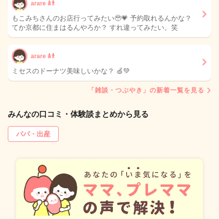
arare 𖠋𐀪
もこみちさんのお店行ってみたい🥹💗 予約取れるんかな？
てか京都に住まはるんやろか？ すれ違ってみたい。笑
arare 𖠋𐀪
ミセスのドーナツ美味しいかな？ 🍏💚
「雑談・つぶやき」の新着一覧を見る
みんなの口コミ・体験談まとめから見る
パパ・出産