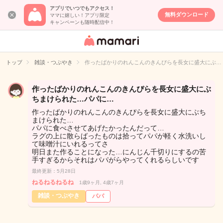
アプリでいつでもアクセス！
無料ダウンロード
ママに嬉しい！アプリ限定
キャンペーンも随時配信中！
女性専用匿名QA
アプリ・情報サ
トップ
雑談・つぶやき
作ったばかりのれんこんのきんぴらを長女に盛大にぶ…
イト
作ったばかりのれんこんのきんぴらを長女に盛大にぶ
ちまけられた…パパに…
作ったばかりのれんこんのきんぴらを長女に盛大にぶち
まけられた…
パパに食べさせてあげたかったんだって…
ラグの上に散らばったものは拾ってパパが軽く水洗いし
て味噌汁にいれるってさ
明日また作ることになった…にんじん千切りにするの苦
手すぎるからそれはパパがらやってくれるらしいです
最終更新：5月28日
ねるねるねるね
1歳9ヶ月, 4歳7ヶ月
雑談・つぶやき
パパ