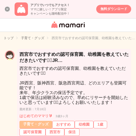
アプリでいつでもアクセス！
無料ダウンロード
ママに嬉しい！アプリ限定
キャンペーンも随時配信中！
女性専用匿名QA
アプリ・情報サ
トップ
子育て・グッズ
西宮市でおすすめの認可保育園、幼稚園を教えていた…
イト
西宮市でおすすめの認可保育園、幼稚園を教えていた
だきたいです🙇‍♂️JR…
西宮市でおすすめの認可保育園、幼稚園を教えていただ
きたいです🙇‍♂️
JR西宮、阪神西宮、阪急西宮周辺、どのエリアも登園可
能です！
来年、年少クラスの保活予定です。
1歳で保活は経験済みなので、早めにリサーチを開始した
いと思っています🙇‍♂️よろしくお願いいたします！
最終更新：7月18日
はじめてのママリ🔰
3歳3ヶ月
子育て・グッズ
おすすめ
幼稚園
1歳
認可保育園
西宮市
保活