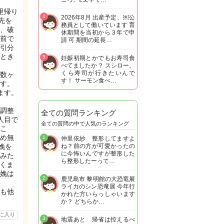
里帰り
4
2026年8月 出産予定、￼公
先を
務員として働いています 育
、破
休期間を当初から３年で申
前で
請 可 期間の延長…
引分
とき
5
妊娠初期とかでもお寿司食
べてましたか？ スシロー、
くら寿司が行きたいんで
数ヶ
す！ サーモン食べ…
す。
ます。
調整
全ての質問ランキング
人目で
全ての質問の中で人気のランキング
こ
め無
1
仲里依紗 整形してますよ
娩を
ね？前の方が可愛かったの
に今怖いんですが整形した
みた
ら整形したーって…
くま
娩は
2
鹿児島市 黎明館の大恐竜展
ライカのシン恐竜展 今年行
も他
かれた方いらっしゃいます
か？ どちらか…
に入り
3
地震あと 帰省は控えるべ