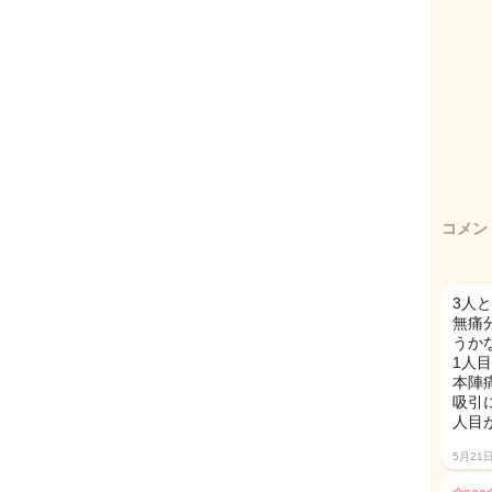
コメン
3人
無痛
うか
1人
本陣
吸引
人目
5月21