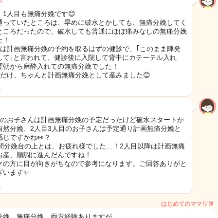
✩
、1人目も無痛分娩です😊
通っていたところは、早めに破水とかしても、無痛分娩してく
ところだったので、破水しても普通にほぼ痛みなしの無痛分娩
た！
目は計画無痛分娩の予約を取るはずの健診で、｢このまま陣発
して｣と言われて、健診後に入院して背中にカテーテル入れ
翌朝から麻酔入れての無痛分娩でした！
目だけ、ちゃんと計画無痛分娩として産みました😊
日
目のお子さんは計画無痛分娩の予定だったけど破水スタートか
自然分娩、2人目3人目のお子さんは予定通り計画無痛分娩と
感じですかね👀？
時間分娩台の上とは、お疲れ様でした…！2人目以降は計画無痛
お産、順調に進んだんですね！
クの方に目が向きがちなので参考になります。ご回答ありがと
ざいます✨
日
はじめてのママリ🔰
分娩、無痛分娩、両方経験ありますが。