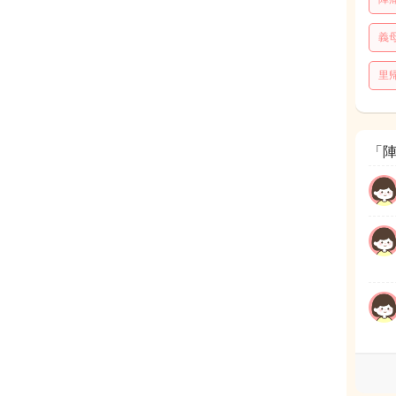
義
里
「