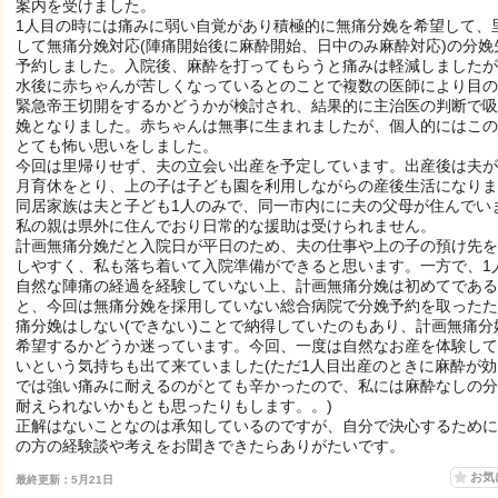
案内を受けました。
1人目の時には痛みに弱い自覚があり積極的に無痛分娩を希望して、
して無痛分娩対応(陣痛開始後に麻酔開始、日中のみ麻酔対応)の分娩
予約しました。入院後、麻酔を打ってもらうと痛みは軽減しましたが
水後に赤ちゃんが苦しくなっているとのことで複数の医師により目の
緊急帝王切開をするかどうかが検討され、結果的に主治医の判断で吸
娩となりました。赤ちゃんは無事に生まれましたが、個人的にはこの
とても怖い思いをしました。
今回は里帰りせず、夫の立会い出産を予定しています。出産後は夫が
月育休をとり、上の子は子ども園を利用しながらの産後生活になりま
同居家族は夫と子ども1人のみで、同一市内にに夫の父母が住んでい
私の親は県外に住んでおり日常的な援助は受けられません。
計画無痛分娩だと入院日が平日のため、夫の仕事や上の子の預け先を
しやすく、私も落ち着いて入院準備ができると思います。一方で、1
自然な陣痛の経過を経験していない上、計画無痛分娩は初めてである
と、今回は無痛分娩を採用していない総合病院で分娩予約を取ったた
痛分娩はしない(できない)ことで納得していたのもあり、計画無痛分
希望するかどうか迷っています。今回、一度は自然なお産を体験して
いという気持ちも出て来ていました(ただ1人目出産のときに麻酔が効
では強い痛みに耐えるのがとても辛かったので、私には麻酔なしの分
耐えられないかもとも思ったりもします。。)
正解はないことなのは承知しているのですが、自分で決心するために
の方の経験談や考えをお聞きできたらありがたいです。
お気
最終更新：5月21日