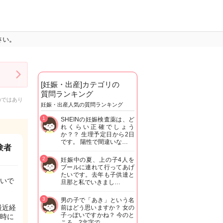
さい。
[妊娠・出産]カテゴリの
質問ランキング
のではあり
妊娠・出産人気の質問ランキング
1
SHEINの妊娠検査薬は、ど
れくらい正確でしょう
か？？ 生理予定日から2日
です。 陽性で間違いな…
験者
2
妊娠中の夏、上の子4人を
プールに連れて行ってあげ
たいです。去年も子供達と
いで
旦那と私でいきまし…
3
男の子で「あき」という名
最近経
前はどう思いますか？ 女の
子っぽいですかね？ 今のと
時に
ころ、2文字で…