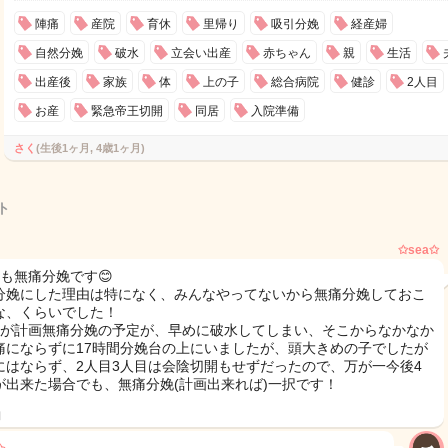
陣痛
産院
育休
里帰り
吸引分娩
経産婦
自然分娩
破水
立会い出産
赤ちゃん
親
生活
出産後
家族
体
上の子
総合病院
健診
2人目
お産
緊急帝王切開
同居
入院準備
さく
(生後1ヶ月, 4歳1ヶ月)
ト
✩sea✩
とも無痛分娩です😊
分娩にした理由は特になく、みんなやってないから無痛分娩しておこ
な、くらいでした！
目が計画無痛分娩の予定が、早めに破水してしまい、そこからなかなか
痛にならずに17時間分娩台の上にいましたが、頭大きめの子でしたが
にはならず、2人目3人目は会陰切開もせずだったので、万が一今後4
が出来た場合でも、無痛分娩(計画出来れば)一択です！
日