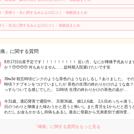
母・里帰り・夫に関するみんなの口コミ・体験談まとめ
帰り・生活に関するみんなの口コミ・体験談まとめ
陣痛」に関する質問
8月17日出産予定です！！！！！！！！！ 近い方、なにか陣痛予兆ありま
か？🥺🥺🥺🥺 何もありません……盆時期入院避けたいです笑
39w3d 朝五時頃ピンクのような茶色のようなおしるし？ありました。 その
時頃？ナプキンをつけていましたが 茶色の生理の終わりかけのような血？
っすらついてる感じでした。 11時頃 生理の終わりかけの茶色の血が…
今31歳。適応障害で通院中。 旦那36歳。 娘1人6歳。 2人目めっちゃ迷う。
日のつわりと陣痛また味わうかと思うと怖いし また育児を1からだと思う
れだし お金もかかるし持病もあるし 過去に母親から兄弟差別で虐待受…
「陣痛」に関する質問をもっと見る