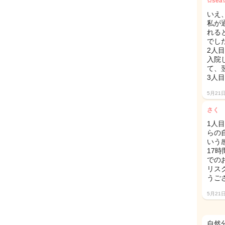
✩sea
いえ
私が
れる
でし
2人
入院
て、
3人
5月21
さく
1人
らの
いう
17
での
リス
うご
5月21
自然