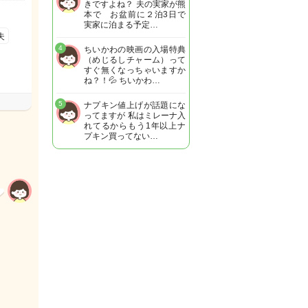
きですよね？ 夫の実家が熊
本で お盆前に２泊3日で
実家に泊まる予定…
夫
4
ちいかわの映画の入場特典
（めじるしチャーム）って
すぐ無くなっちゃいますか
ね？！💦 ちいかわ…
5
ナプキン値上げが話題にな
ってますが 私はミレーナ入
れてるからもう1年以上ナ
プキン買ってない…