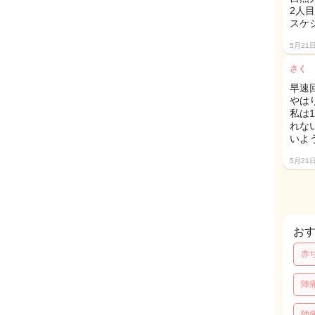
2人
スケ
5月21
さく
早速
やは
私は
れな
いよ
5月21
お
赤
陣
陣