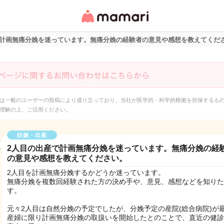
女性専用匿名QAアプ
リ・情報サイト
で計画無痛分娩を迷っています。無痛分娩の経験者の意見や感想を教えてくだ
は一般のユーザーの投稿により成り立っており、当社が医学的・科学的根拠を担保するも
理解の上、ご活用ください。
妊娠・出産
2人目の出産で計画無痛分娩を迷っています。無痛分娩の経
の意見や感想を教えてください。
2人目を計画無痛分娩するかどうか迷っています。
無痛分娩を複数回経験された方の決め手や、意見、感想などを知りた
す。
元々2人目は自然分娩の予定でしたが、分娩予定の産院(総合病院)が
産婦に限り計画無痛分娩の取扱いを開始したとのことで、直近の健診