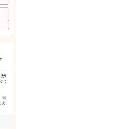
す
後9
がう
 毎
とあ