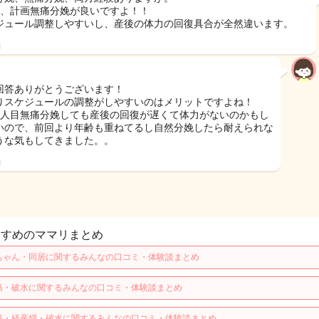
目、計画無痛分娩が良いですよ！！
ジュール調整しやすいし、産後の体力の回復具合が全然違います。
日
回答ありがとうございます！
りスケジュールの調整がしやすいのはメリットですよね！
1人目無痛分娩しても産後の回復が遅くて体力がないのかもし
いので、前回より年齢も重ねてるし自然分娩したら耐えられな
うな気もしてきました。。
日
すすめのママリまとめ
ちゃん・同居に関するみんなの口コミ・体験談まとめ
痛・破水に関するみんなの口コミ・体験談まとめ
痛・経産婦・破水に関するみんなの口コミ・体験談まとめ