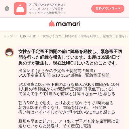
アプリでいつでもアクセス！
無料ダウンロード
ママに嬉しい！アプリ限定
キャンペーンも随時配信中！
女性専用匿名QA
アプリ・情報サ
トップ
妊娠・出産
女性が予定帝王切開の前に陣痛を経験し、緊急帝王切開を行っ
イト
女性が予定帝王切開の前に陣痛を経験し、緊急帝王切
開を行った経緯を報告しています。出産は35週4日で
男の子が誕生し、現在はNICUにいるとのことです。
出産レポ (まさかの予定帝王切開前の陣痛)
6/10予定帝王切開 5/18 35w4d陣痛→緊急帝王切開
5/18深夜2:00から下痢のような痛みがあり間隔が5-10分
1人目の時 陣痛からの緊急帝王切開(呼吸低下による)
で産んでるので｢痛みが前駆とは違うなぁー｣と感じる
朝方5:00まで耐え、とりあえず寝れそうで1時間寝る
朝方6:00また痛くなり、間隔をはかる。 7分間隔
痛い時はハイハイしかできず｢やばいなこれ｣と感じる
旦那を早めに起こし、とりあえず子ども達を保育園に見
送りたいからと見送り、そく産院に電話