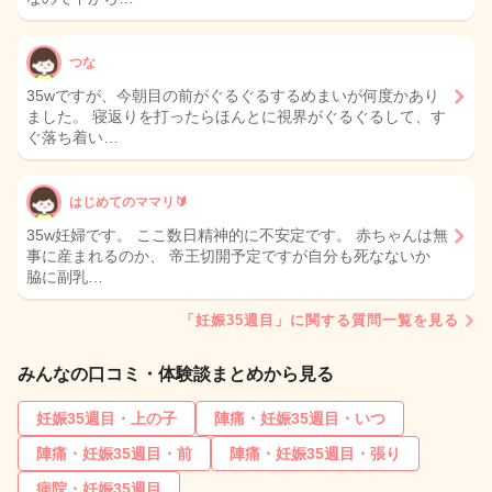
つな
35wですが、今朝目の前がぐるぐるするめまいが何度かあり
ました。 寝返りを打ったらほんとに視界がぐるぐるして、す
ぐ落ち着い…
はじめてのママリ🔰
35w妊婦です。 ここ数日精神的に不安定です。 赤ちゃんは無
事に産まれるのか、 帝王切開予定ですが自分も死なないか
脇に副乳…
「妊娠35週目」に関する質問一覧を見る
みんなの口コミ・体験談まとめから見る
妊娠35週目・上の子
陣痛・妊娠35週目・いつ
陣痛・妊娠35週目・前
陣痛・妊娠35週目・張り
病院・妊娠35週目