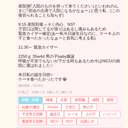
産院側｢入院のものを持って来てください｣といわれのん
きに｢切迫の点滴で入院になるかなぁー｣と思う私…(この
後切られることも知らず)
9:15 産院到着→そく内心、NST
子宮口は閉じてるが張りはあるし痛みもあるため
緊急カイザー確定(あー私今日誕生日なのに、ケーキ上の
子と食べたかったなぁーと呑気に考える私)
11:30～ 緊急カイザー
2250ｇ 35w4d 男の子baby爆誕
呼吸が不安でもないが下がる時もあるため今はNICUの病
院に運ばれました✨️
本日私の誕生日🎂✨️
ケーキ食べたかったです😭
最終更新：5月18日
いちご
生後2ヶ月, 2歳0ヶ月, 3歳7ヶ月
妊娠・出産
陣痛
旦那
保育園
病院
産院
妊娠35週目
35w4d
子宮口
男の子
予定帝王切開
誕生日
ケーキ
上の子
ハイハイ
緊急帝王切開
NICU
NST
出産レポ