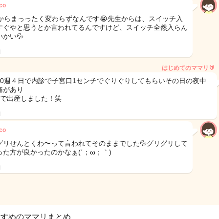
co
週からまっったく変わらずなんです😭先生からは、スイッチ入
すぐやと思うとか言われてるんですけど、スイッチ全然入らん
かい💦
日
はじめてのママリ🔰
40週４日で内診で子宮口1センチでぐりぐりしてもらいその日の夜中
痛があり
間で出産しました！笑
日
co
グリせんとくわ〜って言われてそのままでした💦グリグリして
った方が良かったのかなぁ(´；ω；｀)
日
すすめのママリまとめ