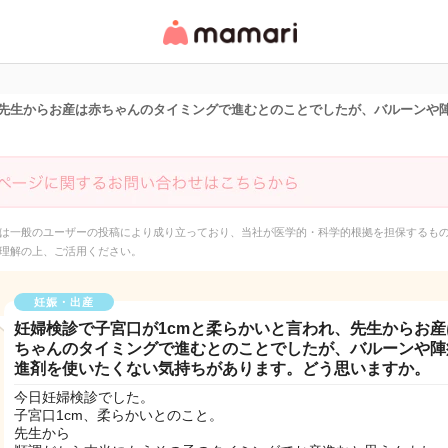
女性専用匿名QAアプ
リ・情報サイト
、先生からお産は赤ちゃんのタイミングで進むとのことでしたが、バルーンや
は一般のユーザーの投稿により成り立っており、当社が医学的・科学的根拠を担保するも
理解の上、ご活用ください。
妊娠・出産
妊婦検診で子宮口が1cmと柔らかいと言われ、先生からお産
ちゃんのタイミングで進むとのことでしたが、バルーンや陣
進剤を使いたくない気持ちがあります。どう思いますか。
今日妊婦検診でした。
子宮口1cm、柔らかいとのこと。
先生から