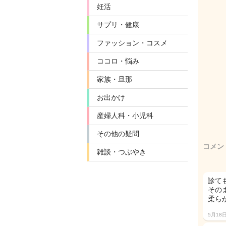
妊活
サプリ・健康
ファッション・コスメ
ココロ・悩み
家族・旦那
お出かけ
産婦人科・小児科
その他の疑問
コメン
雑談・つぶやき
診て
その
柔ら
5月18