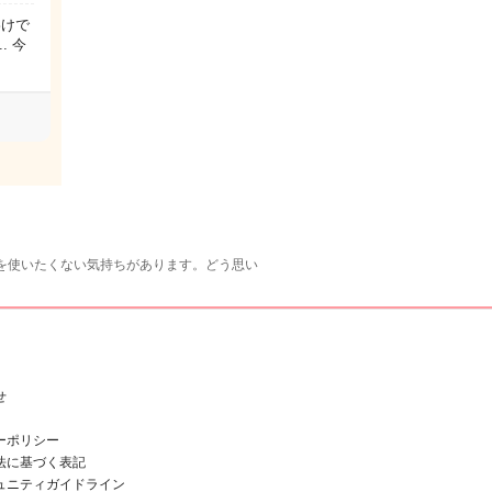
わけで
 今
を使いたくない気持ちがあります。どう思い
せ
ーポリシー
法に基づく表記
ュニティガイドライン