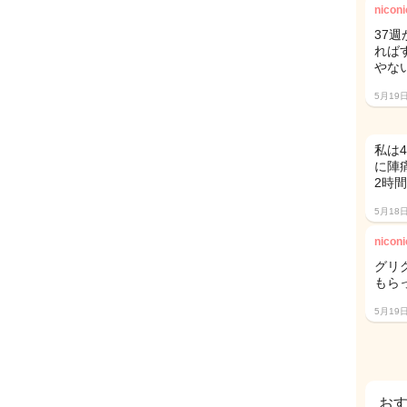
niconi
37
れば
やない
5月19
私は
に陣
2時
5月18
niconi
グリ
もら
5月19
お