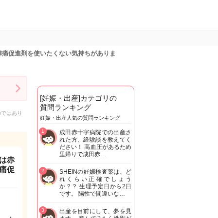
陣痛促進剤を使いたくない気持ちがありま
[妊娠・出産]カテゴリの
質問ランキング
のではあり
妊娠・出産人気の質問ランキング
1
成田赤十字病院での出産さ
れた方、経験談を教えてく
ださい！ 高血圧があるため
里帰りで成田赤…
は赤
痛促
2
SHEINの妊娠検査薬は、ど
れくらい正確でしょう
か？？ 生理予定日から2日
です。 陽性で間違いな…
3
出産を目前にして、夢を見