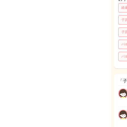
経
子
子
バ
バ
「