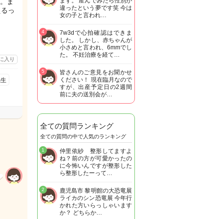
ます。 産んでみたら性別が
。ま
違ったという夢です笑 今は
えるっ
女の子と言われ…
4
7w3dで心拍確認はできま
した。 しかし、赤ちゃんが
小さめと言われ、6mmでし
た。 不妊治療を経て…
に入り
5
皆さんのご意見をお聞かせ
ください！ 現在臨月なので
先生
すが、出産予定日の2週間
前に夫の送別会が…
全ての質問ランキング
全ての質問の中で人気のランキング
1
仲里依紗 整形してますよ
ね？前の方が可愛かったの
に今怖いんですが整形した
ら整形したーって…
2
鹿児島市 黎明館の大恐竜展
ライカのシン恐竜展 今年行
かれた方いらっしゃいます
か？ どちらか…