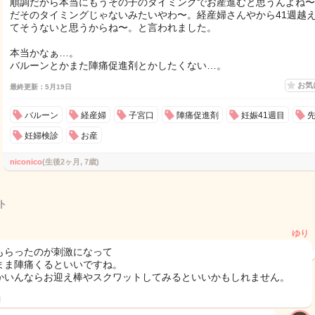
順調だから本当にもうその子のタイミングでお産進むと思うんよね〜
だそのタイミングじゃないみたいやわ〜。経産婦さんやから41週越
てそうないと思うからね〜。と言われました。
本当かなぁ…。
バルーンとかまた陣痛促進剤とかしたくない…。
お気
最終更新：5月19日
バルーン
経産婦
子宮口
陣痛促進剤
妊娠41週目
妊婦検診
お産
niconico
(生後2ヶ月, 7歳)
ト
ゆり
もらったのが刺激になって
まま陣痛くるといいですね。
かいんならお迎え棒やスクワットしてみるといいかもしれません。
日