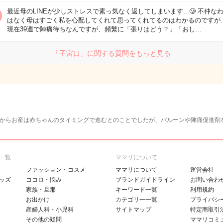
最近母のLINEが少しストレスで素っ気なく返してしまいます...🥲 不仲な
はなく母はすごく私を心配してくれて思ってくれてるのはわかるのですが...
現在39週で陣痛待ちなんですが、頻繁に「張りはどう？」「おし…
「子宮口」に関する質問をもっと見る
生からお産は赤ちゃんのタイミングで進むとのことでしたが、バルーンや陣痛促進剤
一覧
ママリについて
ファッション・コスメ
ママリについて
運営会社
ッズ
ココロ・悩み
ブランドガイドライン
お問い合わ
家族・旦那
キーワード一覧
利用規約
お出かけ
カテゴリ一一覧
プライバシ
産婦人科・小児科
サイトマップ
特定商取引
その他の疑問
ママリコミ