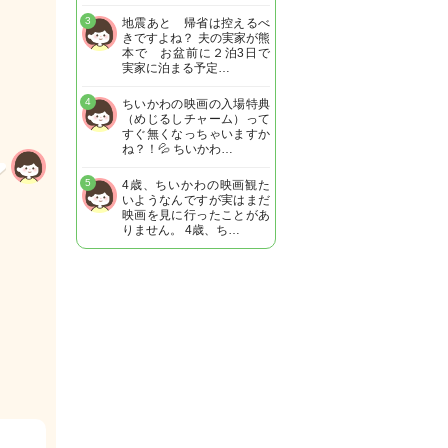
3
地震あと 帰省は控えるべ
きですよね？ 夫の実家が熊
本で お盆前に２泊3日で
実家に泊まる予定…
4
ちいかわの映画の入場特典
（めじるしチャーム）って
すぐ無くなっちゃいますか
ね？！💦 ちいかわ…
5
4歳、ちいかわの映画観た
いようなんですが実はまだ
映画を見に行ったことがあ
りません。 4歳、ち…