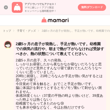
アプリでいつでもアクセス！
無料ダウンロード
ママに嬉しい！アプリ限定
キャンペーンも随時配信中！
女性専用匿名QA
アプリ・情報サ
トップ
子育て・グッズ
2歳5ヶ月の息子が発熱し、手足が熱いです。幼稚園で
イト
2歳5ヶ月の息子が発熱し、手足が熱いです。幼稚園
での病気の流行や、朝まで熱が下がらなければ受診す
べきか、熱の状態について教えてください。
2歳5ヶ月の息子、久々の発熱。。
しっかりお昼寝したから夜なかなか寝ないだろうなと思
っていたけど意外とすんなり寝て疲れてたんだろうな〜
くらいに思っていました。
20時に就寝し、21時ごろなんか手足が熱い気がするとは
思いつつ寝て、
今目覚めて体を触ると、おでこと手足が熱いです。
脇に体温計を刺そうとするとモゾモゾ動いて刺せない測
れません。
体感38度くらい（37度の平熱の時より熱いけど、39度あ
った時よりは熱くない）
幼稚園でもらってきたのかな😢
でも鼻水や咳などなく、今はお熱だけです💦