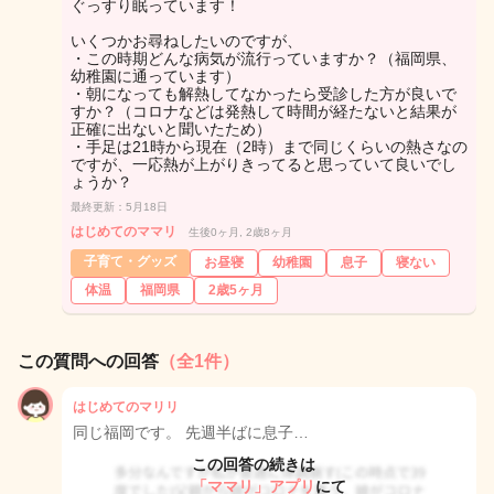
ぐっすり眠っています！
いくつかお尋ねしたいのですが、
・この時期どんな病気が流行っていますか？（福岡県、
幼稚園に通っています）
・朝になっても解熱してなかったら受診した方が良いで
すか？（コロナなどは発熱して時間が経たないと結果が
正確に出ないと聞いたため）
・手足は21時から現在（2時）まで同じくらいの熱さなの
ですが、一応熱が上がりきってると思っていて良いでし
ょうか？
最終更新：5月18日
はじめてのママリ
生後0ヶ月, 2歳8ヶ月
子育て・グッズ
お昼寝
幼稚園
息子
寝ない
体温
福岡県
2歳5ヶ月
この質問への回答
（全1件）
はじめてのマリリ
同じ福岡です。 先週半ばに息子…
この回答の続きは
「ママリ」アプリ
にて