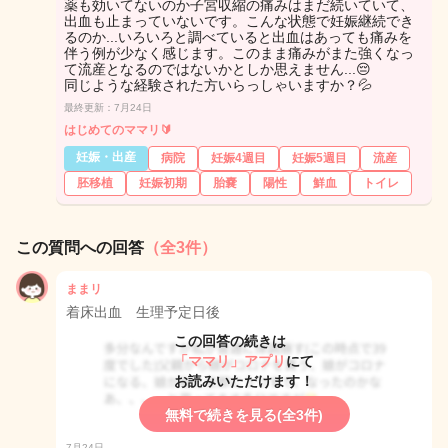
薬も効いてないのか子宮収縮の痛みはまだ続いていて、
出血も止まっていないです。こんな状態で妊娠継続でき
るのか...いろいろと調べていると出血はあっても痛みを
伴う例が少なく感じます。このまま痛みがまた強くなっ
て流産となるのではないかとしか思えません...😔
同じような経験された方いらっしゃいますか？💦
最終更新：7月24日
はじめてのママリ🔰
妊娠・出産
病院
妊娠4週目
妊娠5週目
流産
胚移植
妊娠初期
胎嚢
陽性
鮮血
トイレ
この質問への回答
（全3件）
ままリ
着床出血 生理予定日後
この回答の続きは
「ママリ」アプリ
にて
お読みいただけます！
無料で続きを見る(全3件)
7月24日