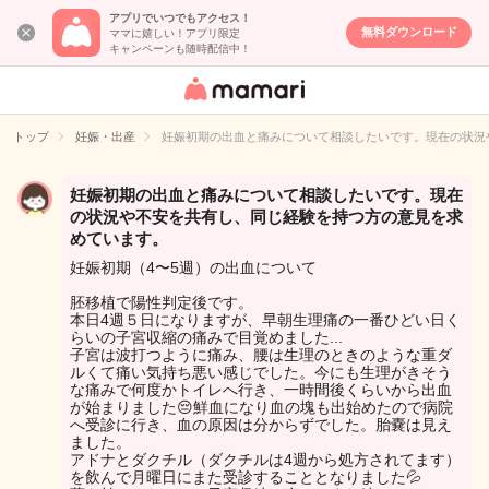
アプリでいつでもアクセス！
無料ダウンロード
ママに嬉しい！アプリ限定
キャンペーンも随時配信中！
女性専用匿名QA
アプリ・情報サ
トップ
妊娠・出産
妊娠初期の出血と痛みについて相談したいです。現在の状況
イト
妊娠初期の出血と痛みについて相談したいです。現在
の状況や不安を共有し、同じ経験を持つ方の意見を求
めています。
妊娠初期（4〜5週）の出血について
胚移植で陽性判定後です。
本日4週５日になりますが、早朝生理痛の一番ひどい日く
らいの子宮収縮の痛みで目覚めました...
子宮は波打つように痛み、腰は生理のときのような重ダ
ルくて痛い気持ち悪い感じでした。今にも生理がきそう
な痛みで何度かトイレへ行き、一時間後くらいから出血
が始まりました😔鮮血になり血の塊も出始めたので病院
へ受診に行き、血の原因は分からずでした。胎嚢は見え
ました。
アドナとダクチル（ダクチルは4週から処方されてます）
を飲んで月曜日にまた受診することとなりました💦