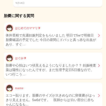
5月16日
胎嚢に関する質問
はじめてのママリ🔰
体外受精で先週妊娠判定をもらいました 明日で5wで明後日
胎嚢確認の予定でした 今日の昼間にドバッと真っ赤な出血が
あり、すぐ…
はぐみ🔰
胎嚢や心拍はいつ頃見えるようになりましたか？？ 妊娠検査
薬は陽性になったんですが、まだ生理予定日5日後なので、
いつ行こう…
mame
エコー貼ります。胎嚢のサイズが大きめなのに卵黄嚢がはっ
きり見えません。5w6dです。 医師からは‘白い部分に赤ち
ゃんになるも…