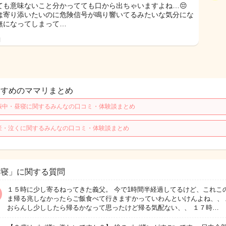
ても意味ないこと分かってても口から出ちゃいますよね…😔
は寄り添いたいのに危険信号が鳴り響いてるみたいな気分にな
無になってしまって…
日
すすめのママリまとめ
娠中・昼寝に関するみんなの口コミ・体験談まとめ
産・泣くに関するみんなの口コミ・体験談まとめ
昼寝」に関する質問
１５時に少し寄るねってきた義父。 今で1時間半経過してるけど、これこ
ま帰る兆しなかったらご飯食べて行きますかっていわんといけんよね、、 
おらんし少ししたら帰るかなって思ったけど帰る気配ない、、 １７時…