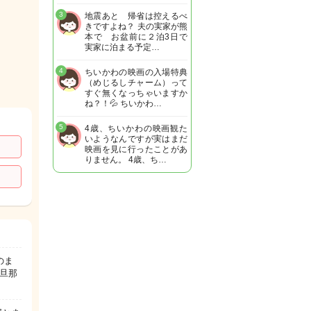
3
地震あと 帰省は控えるべ
きですよね？ 夫の実家が熊
本で お盆前に２泊3日で
実家に泊まる予定…
4
ちいかわの映画の入場特典
（めじるしチャーム）って
すぐ無くなっちゃいますか
ね？！💦 ちいかわ…
5
4歳、ちいかわの映画観た
いようなんですが実はまだ
映画を見に行ったことがあ
りません。 4歳、ち…
のま
旦那