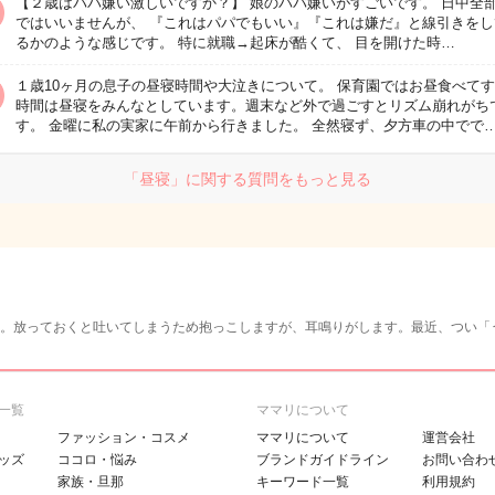
【２歳はパパ嫌い激しいですか？】 娘のパパ嫌いがすごいです。 日中全
ではいいませんが、 『これはパパでもいい』『これは嫌だ』と線引きをし
るかのような感じです。 特に就職→起床が酷くて、 目を開けた時…
１歳10ヶ月の息子の昼寝時間や大泣きについて。 保育園ではお昼食べてす
時間は昼寝をみんなとしています。週末など外で過ごすとリズム崩れがち
す。 金曜に私の実家に午前から行きました。 全然寝ず、夕方車の中でで
「昼寝」に関する質問をもっと見る
。放っておくと吐いてしまうため抱っこしますが、耳鳴りがします。最近、つい「
一覧
ママリについて
ファッション・コスメ
ママリについて
運営会社
ッズ
ココロ・悩み
ブランドガイドライン
お問い合わ
家族・旦那
キーワード一覧
利用規約