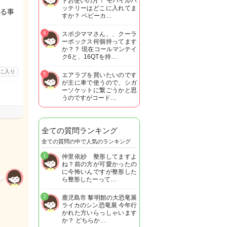
トお使いの方！ モバイルバ
ッテリーはどこに入れてま
る事
すか？ ベビーカ…
4
スポ少ママさん、、クーラ
ーボックス何個持ってます
か？？ 現在コールマンテイ
ク6と、16QTを持…
に入り
5
エアラブを買いたいのです
が主に車で使うので、シガ
ーソケットに繋ごうかと思
うのですがコード…
全ての質問ランキング
全ての質問の中で人気のランキング
1
仲里依紗 整形してますよ
ね？前の方が可愛かったの
に今怖いんですが整形した
ら整形したーって…
2
鹿児島市 黎明館の大恐竜展
ライカのシン恐竜展 今年行
かれた方いらっしゃいます
か？ どちらか…