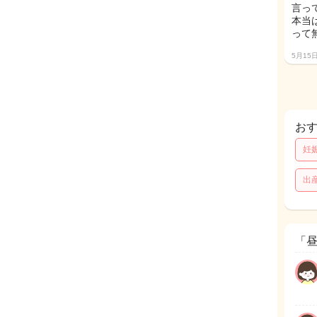
言っ
本当
って
5月15
お
妊
出
「