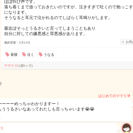
ほぼ叫び声です。
落ち着くまで放っておきたいのですが、泣きすぎて吐くので抱っこす
になります。
そうなると耳元で泣かれるのでしばらく耳鳴りがします。
最近ぼそっとうるさいと言ってしまうこともあり
自分に対しての嫌悪感と罪悪感があります。
お気
最終更新：5月15日
昼寝
泣く
うなる
ママリリ
(1歳5ヶ月)
ト
はじめてのママリ🔰
ーーーーめっちゃわかりますー！
もううるさいなあってわたしも言っちゃいます😭😭
日
リ