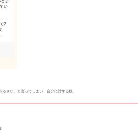
部とま
てい
ぐ2
で
…
うるさい」と言ってしまい、自分に対する嫌
せ