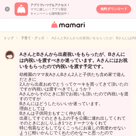
アプリでいつでもアクセス！
無料ダウンロード
ママに嬉しい！アプリ限定
キャンペーンも随時配信中！
女性専用匿名QA
アプリ・情報サ
トップ
子育て・グッズ
AさんとBさんから出産祝いをもらったが、Bさんには
イト
AさんとBさんから出産祝いをもらったが、Bさんに
は内祝いを渡すべきか迷っています。Aさんにはお祝
いをもらったので内祝いを渡す予定です。
幼稚園のママ友AさんBさん2人と子供たち含め家で遊ん
だときに
2人から出産おめでとうってケーキを買ってきて頂いたの
ですが内祝いは渡すべきでしょうか？
Aさんからそのときに別でお祝いも頂いたので内祝いを渡
すのですが
Bさんにはどうしたらいいか迷っています。
理由としては
Bさんは子供同士もすごく仲が良く
出産してすぐのときも上の子を公園に連れ出してくれて
そのときにおしりふき1つとドーナツをくれて
特に包装などもしてなくこっちにお返しの気使わせない
ように軽いかんじでくれたのかな〜と思ったので