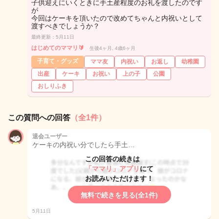
子供迎えにいくときに手土産程度のお礼を渡したのです
が
今回はケーキを頂いたので改めてちゃんと内祝いとして
渡すべきでしょうか？
最終更新：5月11日
はじめてのママリ🔰
生後4ヶ月, 4歳6ヶ月
子育て・グッズ
ママ友
内祝い
お返し
幼稚園
出産
ケーキ
お祝い
上の子
公園
おしりふき
この質問への回答
（全1件）
退会ユーザー
ケーキの内祝い分でしたら手土…
この回答の続きは
「ママリ」アプリ
にて
お読みいただけます！
無料で続きを見る(全1件)
5月11日