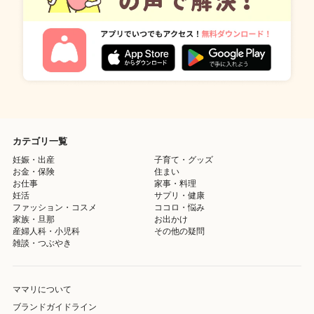
カテゴリ一覧
妊娠・出産
子育て・グッズ
お金・保険
住まい
お仕事
家事・料理
妊活
サプリ・健康
ファッション・コスメ
ココロ・悩み
家族・旦那
お出かけ
産婦人科・小児科
その他の疑問
雑談・つぶやき
ママリについて
ブランドガイドライン