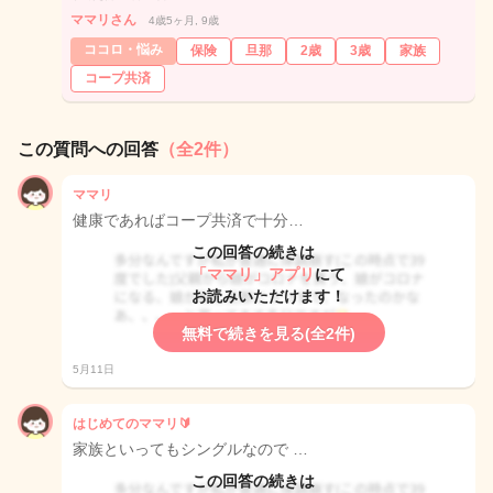
ママリさん
4歳5ヶ月, 9歳
ココロ・悩み
保険
旦那
2歳
3歳
家族
コープ共済
この質問への回答
（全2件）
ママリ
健康であればコープ共済で十分…
この回答の続きは
「ママリ」アプリ
にて
お読みいただけます！
無料で続きを見る(全2件)
5月11日
はじめてのママリ🔰
家族といってもシングルなので …
この回答の続きは