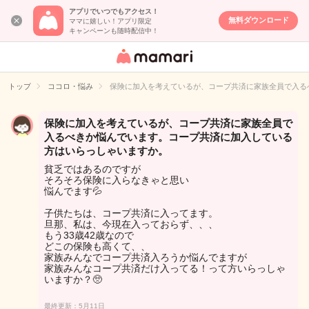
アプリでいつでもアクセス！
無料ダウンロード
ママに嬉しい！アプリ限定
キャンペーンも随時配信中！
女性専用匿名QA
アプリ・情報サ
トップ
ココロ・悩み
保険に加入を考えているが、コープ共済に家族全員で入る
イト
保険に加入を考えているが、コープ共済に家族全員で
入るべきか悩んでいます。コープ共済に加入している
方はいらっしゃいますか。
貧乏ではあるのですが
そろそろ保険に入らなきゃと思い
悩んでます💦
子供たちは、コープ共済に入ってます。
旦那、私は、今現在入っておらず、、、
もう33歳42歳なので
どこの保険も高くて、、
家族みんなでコープ共済入ろうか悩んでますが
家族みんなコープ共済だけ入ってる！って方いらっしゃ
いますか？🥺
最終更新：5月11日