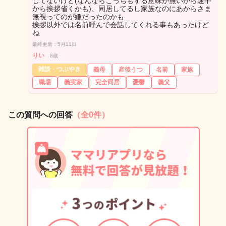
してないけど(なんならこっちもする意味が無いから途中
から挨拶省くかも)、同居してるし家族なのにあからさま
無視ってのが嫌だったのかも
挨拶以外では名前呼んで会話してくれる事もあったけど
ね
最終更新：5月11日
りい
8歳
雑談・つぶやき
義母
産後うつ
名前
家族
職場
義実家
完全同居
憂鬱
義父
この質問への回答
（全0件）