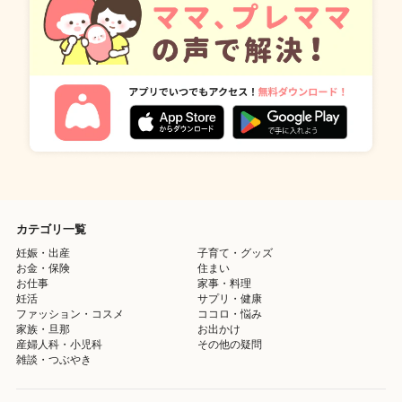
カテゴリ一覧
妊娠・出産
子育て・グッズ
お金・保険
住まい
お仕事
家事・料理
妊活
サプリ・健康
ファッション・コスメ
ココロ・悩み
家族・旦那
お出かけ
産婦人科・小児科
その他の疑問
雑談・つぶやき