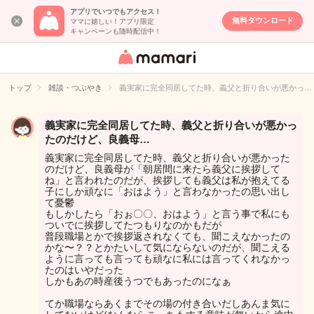
アプリでいつでもアクセス！
無料ダウンロード
ママに嬉しい！アプリ限定
キャンペーンも随時配信中！
女性専用匿名QA
アプリ・情報サ
トップ
雑談・つぶやき
義実家に完全同居してた時、義父と折り合いが悪かっ…
イト
義実家に完全同居してた時、義父と折り合いが悪かっ
たのだけど、良義母…
義実家に完全同居してた時、義父と折り合いが悪かった
のだけど、良義母が「朝居間に来たら義父に挨拶して
ね」と言われたのだが、挨拶しても義父は私が抱えてる
子にしか頑なに「おはよう」と言わなかったの思い出し
て憂鬱
もしかしたら「おぉ〇〇、おはよう」と言う事で私にも
ついでに挨拶してたつもりなのかもだが
普段職場とかで挨拶返されなくても、聞こえなかったの
かな〜？？とかたいして気にならないのだが、聞こえる
ように言っても言っても頑なに私には言ってくれなかっ
たのはいやだった
しかもあの時産後うつでもあったのになぁ
てか職場ならあくまでその場の付き合いだしあんま気に