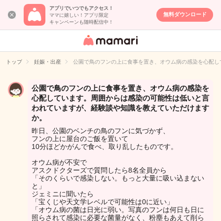
アプリでいつでもアクセス！
無料ダウンロード
ママに嬉しい！アプリ限定
キャンペーンも随時配信中！
女性専用匿名QA
アプリ・情報サ
トップ
妊娠・出産
公園で鳥のフンの上に食事を置き、オウム病の感染を心配し
イト
公園で鳥のフンの上に食事を置き、オウム病の感染を
心配しています。周囲からは感染の可能性は低いと言
われていますが、経験談や知識を教えていただけます
か。
昨日、公園のベンチの鳥のフンに気づかず、
フンの上に屋台のご飯を置いて
10分ほどかがんで食べ、取り乱したものです。
オウム病が不安で
アスクドクターズで質問したら8名全員から
「そのくらいで感染しない。もっと大量に吸い込まない
と」
ジェミニに聞いたら
「宝くじや天文学レベルで可能性は0に近い」
「オウム病の菌は日光に弱い。写真のフンは何日も日に
照らされて感染に必要な菌量がなく、粉塵もあえて削ら