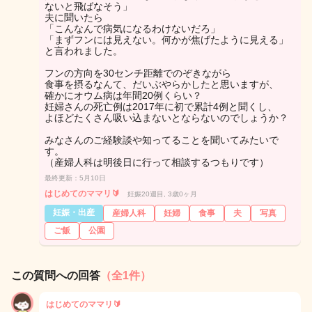
ないと飛ばなそう」
夫に聞いたら
「こんなんで病気になるわけないだろ」
「まずフンには見えない。何かが焦げたように見える」
と言われました。
フンの方向を30センチ距離でのぞきながら
食事を摂るなんて、だいぶやらかしたと思いますが、
確かにオウム病は年間20例くらい？
妊婦さんの死亡例は2017年に初で累計4例と聞くし、
よほどたくさん吸い込まないとならないのでしょうか？
みなさんのご経験談や知ってることを聞いてみたいで
す。
（産婦人科は明後日に行って相談するつもりです）
最終更新：5月10日
はじめてのママリ🔰
妊娠20週目, 3歳0ヶ月
妊娠・出産
産婦人科
妊婦
食事
夫
写真
ご飯
公園
この質問への回答
（全1件）
はじめてのママリ🔰