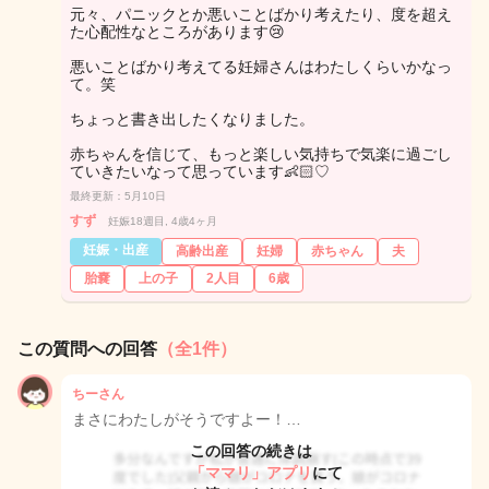
元々、パニックとか悪いことばかり考えたり、度を超え
た心配性なところがあります😢
悪いことばかり考えてる妊婦さんはわたしくらいかなっ
て。笑
ちょっと書き出したくなりました。
赤ちゃんを信じて、もっと楽しい気持ちで気楽に過ごし
ていきたいなって思っています👶🏻♡
最終更新：5月10日
すず
妊娠18週目, 4歳4ヶ月
妊娠・出産
高齢出産
妊婦
赤ちゃん
夫
胎嚢
上の子
2人目
6歳
この質問への回答
（全1件）
ちーさん
まさにわたしがそうですよー！…
この回答の続きは
「ママリ」アプリ
にて