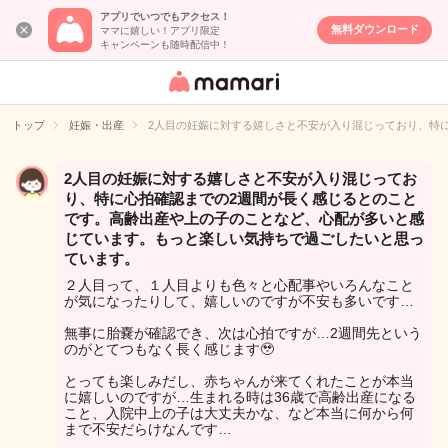
アプリでいつでもアクセス！
無料ダウンロード
ママに嬉しい！アプリ限定
キャンペーンも随時配信中！
女性専用匿名QA
アプリ・情報サ
トップ
妊娠・出産
2人目の妊娠に対する嬉しさと不安が入り混じっており、特
イト
2人目の妊娠に対する嬉しさと不安が入り混じってお
り、特に心拍確認までの2週間が長く感じるとのこと
です。高齢出産や上の子のことなど、心配が多いと感
じています。もっと楽しい気持ちで過ごしたいと思っ
ています。
２人目って、１人目よりも色々と心配事やいろんなこと
が気になったりして、嬉しいのですが不安も多いです…
無事に胎嚢が確認でき、次は心拍ですが…2週間先という
のがとてつもなく長く感じます🥹
とっても楽しみだし、赤ちゃんが来てくれたことが本当
に嬉しいのですが…生まれる時は36歳で高齢出産になる
こと、入院中上の子は大丈夫かな、など本当に何から何
まで不安だらけなんです…