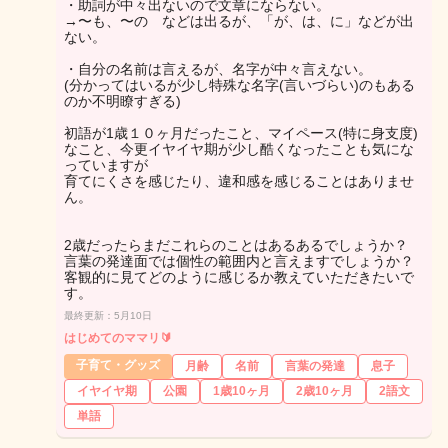
・助詞が中々出ないので文章にならない。
→〜も、〜の などは出るが、「が、は、に」などが出
ない。
・自分の名前は言えるが、名字が中々言えない。
(分かってはいるが少し特殊な名字(言いづらい)のもある
のか不明瞭すぎる)
初語が1歳１０ヶ月だったこと、マイペース(特に身支度)
なこと、今更イヤイヤ期が少し酷くなったことも気にな
っていますが
育てにくさを感じたり、違和感を感じることはありませ
ん。
2歳だったらまだこれらのことはあるあるでしょうか？
言葉の発達面では個性の範囲内と言えますでしょうか？
客観的に見てどのように感じるか教えていただきたいで
す。
最終更新：5月10日
はじめてのママリ🔰
子育て・グッズ
月齢
名前
言葉の発達
息子
イヤイヤ期
公園
1歳10ヶ月
2歳10ヶ月
2語文
単語