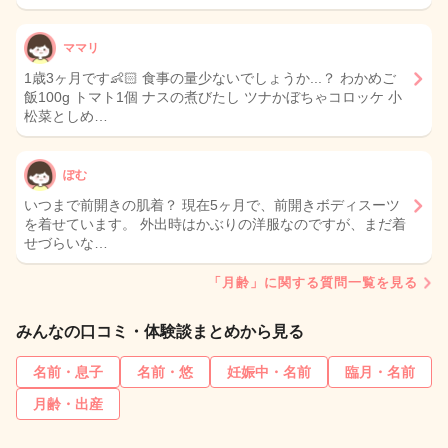
ママリ
1歳3ヶ月です👶🏻 食事の量少ないでしょうか...？ わかめご
飯100g トマト1個 ナスの煮びたし ツナかぼちゃコロッケ 小
松菜としめ…
ぽむ
いつまで前開きの肌着？ 現在5ヶ月で、前開きボディスーツ
を着せています。 外出時はかぶりの洋服なのですが、まだ着
せづらいな…
「月齢」に関する質問一覧を見る
みんなの口コミ・体験談まとめから見る
名前・息子
名前・悠
妊娠中・名前
臨月・名前
月齢・出産