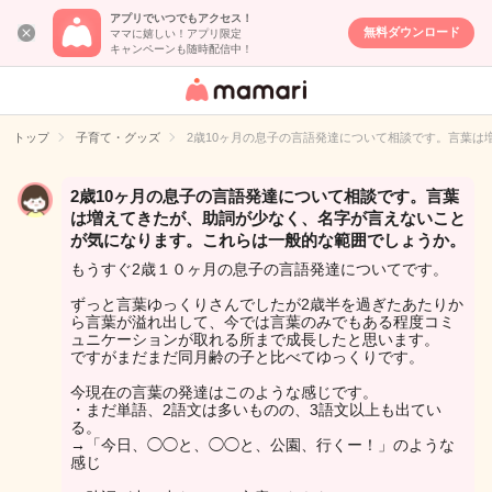
アプリでいつでもアクセス！
無料ダウンロード
ママに嬉しい！アプリ限定
キャンペーンも随時配信中！
女性専用匿名QA
アプリ・情報サ
トップ
子育て・グッズ
2歳10ヶ月の息子の言語発達について相談です。言葉
イト
2歳10ヶ月の息子の言語発達について相談です。言葉
は増えてきたが、助詞が少なく、名字が言えないこと
が気になります。これらは一般的な範囲でしょうか。
もうすぐ2歳１０ヶ月の息子の言語発達についてです。
ずっと言葉ゆっくりさんでしたが2歳半を過ぎたあたりか
ら言葉が溢れ出して、今では言葉のみでもある程度コミ
ュニケーションが取れる所まで成長したと思います。
ですがまだまだ同月齢の子と比べてゆっくりです。
今現在の言葉の発達はこのような感じです。
・まだ単語、2語文は多いものの、3語文以上も出てい
る。
→「今日、◯◯と、◯◯と、公園、行くー！」のような
感じ