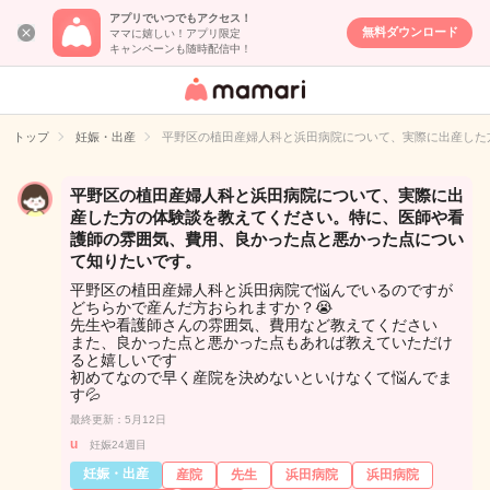
アプリでいつでもアクセス！
無料ダウンロード
ママに嬉しい！アプリ限定
キャンペーンも随時配信中！
女性専用匿名QA
アプリ・情報サ
トップ
妊娠・出産
平野区の植田産婦人科と浜田病院について、実際に出産した
イト
平野区の植田産婦人科と浜田病院について、実際に出
産した方の体験談を教えてください。特に、医師や看
護師の雰囲気、費用、良かった点と悪かった点につい
て知りたいです。
平野区の植田産婦人科と浜田病院で悩んでいるのですが
どちらかで産んだ方おられますか？😭
先生や看護師さんの雰囲気、費用など教えてください
また、良かった点と悪かった点もあれば教えていただけ
ると嬉しいです
初めてなので早く産院を決めないといけなくて悩んでま
す💦
最終更新：5月12日
u
妊娠24週目
妊娠・出産
産院
先生
浜田病院
浜田病院