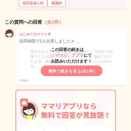
植田産婦人科
看護師
この質問への回答
（全1件）
はじめてのママリ🔰
浜田病院で2人出産しました☺️ …
この回答の続きは
「ママリ」アプリ
にて
お読みいただけます！
無料で続きを見る(全1件)
5月9日