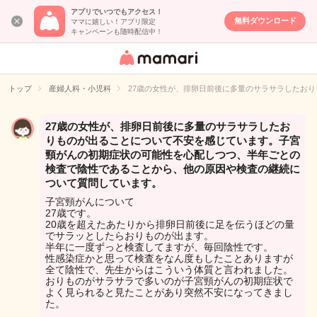
アプリでいつでもアクセス！
無料ダウンロード
ママに嬉しい！アプリ限定
キャンペーンも随時配信中！
女性専用匿名QA
アプリ・情報サ
トップ
産婦人科・小児科
27歳の女性が、排卵日前後に多量のサラサラしたお
イト
27歳の女性が、排卵日前後に多量のサラサラしたお
りものが出ることについて不安を感じています。子宮
頸がんの初期症状の可能性を心配しつつ、半年ごとの
検査で陰性であることから、他の原因や検査の継続に
ついて質問しています。
子宮頸がんについて
27歳です。
20歳を超えたあたりから排卵日前後に足を伝うほどの量
でサラッとしたらおりものが出ます。
半年に一度ずっと検査してますが、毎回陰性です。
性感染症かと思って検査をなん度もしたことありますが
全て陰性で、先生からはこういう体質と言われました。
おりものがサラサラで多いのが子宮頸がんの初期症状で
よく見られると見たことがあり突然不安になってきまし
た。