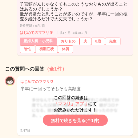
子宮頸がんじゃなくてもこのようなおりものが出ること
はあるのでしょうか？
量が異常だと思うことが多いのですが、半年に一回の検
査を続けるだけで大丈夫でしょうか？
最終更新：5月7日
はじめてのママリ🔰
生後4ヶ月, 1歳10ヶ月
産婦人科・小児科
おりもの
夫
0歳
先生
陰性
初期症状
体質
この質問への回答
（全1件）
はじめてのママリ🔰
半年に一回ってそもそも高頻度…
この回答の続きは
「ママリ」アプリ
にて
お読みいただけます！
無料で続きを見る(全1件)
5月7日