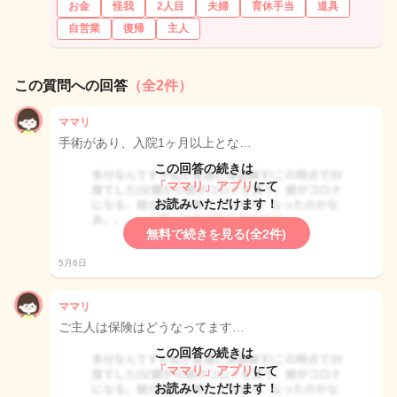
お金
怪我
2人目
夫婦
育休手当
道具
自営業
復帰
主人
この質問への回答
（全2件）
ママリ
手術があり、入院1ヶ月以上とな…
この回答の続きは
「ママリ」アプリ
にて
お読みいただけます！
無料で続きを見る(全2件)
5月6日
ママリ
ご主人は保険はどうなってます…
この回答の続きは
「ママリ」アプリ
にて
お読みいただけます！