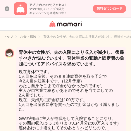
アプリでいつでもアクセス！
無料ダウンロード
ママに嬉しい！アプリ限定
キャンペーンも随時配信中！
女性専用匿名QA
アプリ・情報サ
トップ
お金・保険
育休中の女性が、夫の入院により収入が減少し、復帰すべき
イト
育休中の女性が、夫の入院により収入が減少し、復帰
すべきか悩んでいます。育休手当の変動と固定費の負
担についてアドバイスを求めています。
現在育休中です。
1人目を出産後、そのまま連続育休を取る予定で
今2人目を妊娠中です。(12月予定)
わたし自身そこまで貯金がなかったのですが、
主人が自営業で稼ぎがあるのでそれを当てにしての
2人目でした。
現在、夫婦共に貯金額は100万です。
1人目を出産後に家を買ったので貯金はかなり減りまし
た。
GWの初日に主人が怪我をして入院することになり、
その間の収入はほぼありません(4月分は80万入ります)
連休あけに手術をしてそのあとリハビリなので、