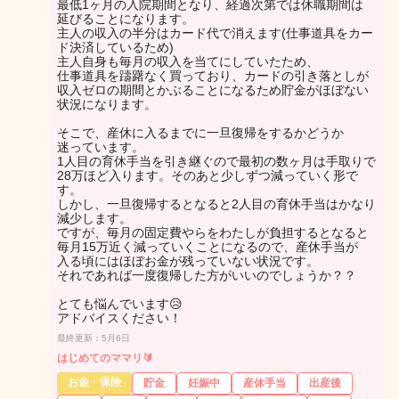
最低1ヶ月の入院期間となり、経過次第では休職期間は
延びることになります。
主人の収入の半分はカード代で消えます(仕事道具をカー
ド決済しているため)
主人自身も毎月の収入を当てにしていたため、
仕事道具を躊躇なく買っており、カードの引き落としが
収入ゼロの期間とかぶることになるため貯金がほぼない
状況になります。
そこで、産休に入るまでに一旦復帰をするかどうか
迷っています。
1人目の育休手当を引き継ぐので最初の数ヶ月は手取りで
28万ほど入ります。そのあと少しずつ減っていく形で
す。
しかし、一旦復帰するとなると2人目の育休手当はかなり
減少します。
ですが、毎月の固定費やらをわたしが負担するとなると
毎月15万近く減っていくことになるので、産休手当が
入る頃にはほぼお金が残っていない状況です。
それであれば一度復帰した方がいいのでしょうか？？
とても悩んでいます😥
アドバイスください！
最終更新：5月6日
はじめてのママリ🔰
お金・保険
貯金
妊娠中
産休手当
出産後