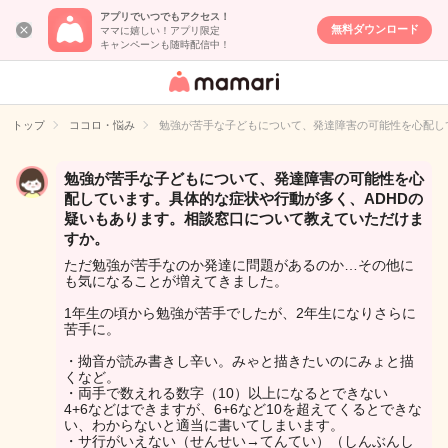
アプリでいつでもアクセス！
無料ダウンロード
ママに嬉しい！アプリ限定
キャンペーンも随時配信中！
女性専用匿名QA
アプリ・情報サ
トップ
ココロ・悩み
勉強が苦手な子どもについて、発達障害の可能性を心配し
イト
勉強が苦手な子どもについて、発達障害の可能性を心
配しています。具体的な症状や行動が多く、ADHDの
疑いもあります。相談窓口について教えていただけま
すか。
ただ勉強が苦手なのか発達に問題があるのか…その他に
も気になることが増えてきました。
1年生の頃から勉強が苦手でしたが、2年生になりさらに
苦手に。
・拗音が読み書きし辛い。みゃと描きたいのにみょと描
くなど。
・両手で数えれる数字（10）以上になるとできない
4+6などはできますが、6+6など10を超えてくるとできな
い、わからないと適当に書いてしまいます。
・サ行がいえない（せんせい→てんてい）（しんぶんし