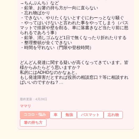
→ちんぶんち）など
・鉛筆、お箸の持ち方が一向に直らない
・忘れ物ばかり
・できない、やりたくないとすぐにわーっとなり騒ぐ
・やってはいけないと言われた事をやってしまう（バス
マットで排尿や壁を削る、車に落書きなど当たり前に怒
られるであろう事）
・鉛筆、消しゴムなど1日で無くなったり折れたりする
・整理整頓が全くできない
・時間を守れない（門限や登校時間）
どんどん発達に関する疑いが高くなってきています。皆
様からみたらどう思いますか？
私的にはADHDなのかなぁと。
もし発達障害だとすれば役所の相談窓口？等に相談すれ
ばいいのですかね？…
最終更新：4月28日
ママリ
ココロ・悩み
車
勉強
バスマット
忘れ物
箸の持ち方