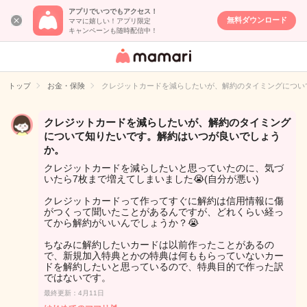
アプリでいつでもアクセス！
無料ダウンロード
ママに嬉しい！アプリ限定
キャンペーンも随時配信中！
女性専用匿名QA
アプリ・情報サ
トップ
お金・保険
クレジットカードを減らしたいが、解約のタイミングについ
イト
クレジットカードを減らしたいが、解約のタイミング
について知りたいです。解約はいつが良いでしょう
か。
クレジットカードを減らしたいと思っていたのに、気づ
いたら7枚まで増えてしまいました😭(自分が悪い)
クレジットカードって作ってすぐに解約は信用情報に傷
がつくって聞いたことがあるんですが、どれくらい経っ
てから解約がいいんでしょうか？😭
ちなみに解約したいカードは以前作ったことがあるの
で、新規加入特典とかの特典は何ももらっていないカー
ドを解約したいと思っているので、特典目的で作った訳
ではないです。
最終更新：4月11日