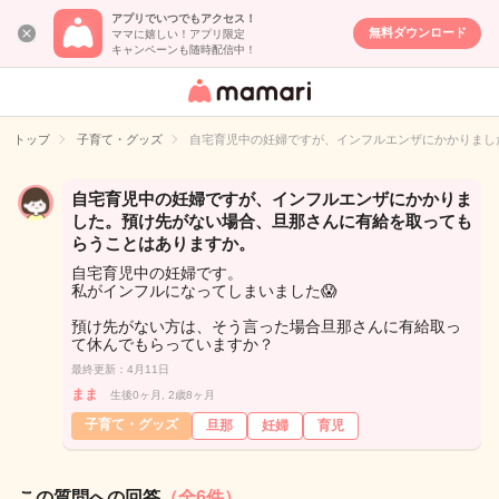
アプリでいつでもアクセス！
無料ダウンロード
ママに嬉しい！アプリ限定
キャンペーンも随時配信中！
女性専用匿名QA
アプリ・情報サ
トップ
子育て・グッズ
自宅育児中の妊婦ですが、インフルエンザにかかりまし
イト
自宅育児中の妊婦ですが、インフルエンザにかかりま
した。預け先がない場合、旦那さんに有給を取っても
らうことはありますか。
自宅育児中の妊婦です。
私がインフルになってしまいました😱
預け先がない方は、そう言った場合旦那さんに有給取っ
て休んでもらっていますか？
最終更新：4月11日
まま
生後0ヶ月, 2歳8ヶ月
子育て・グッズ
旦那
妊婦
育児
この質問への回答
（全6件）