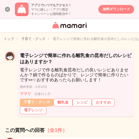
アプリでいつでもアクセス！
無料ダウンロード
ママに嬉しい！アプリ限定
キャンペーンも随時配信中！
女性専用匿名QA
アプリ・情報サ
トップ
子育て・グッズ
電子レンジで簡単に作れる離乳食の昆布だしのレシピは
イト
電子レンジで簡単に作れる離乳食の昆布だしのレシピ
はありますか？
電子レンジで作る離乳食昆布だしの良いレシピありませ
んか？鍋で作るものばかりで、レンジで簡単に作りたい
です👀✨おすすめあったらお願いします！
最終更新：4月10日
ママリ
生後11ヶ月
子育て・グッズ
離乳食
レシピ
おすすめ
電子レンジ
この質問への回答
（全1件）