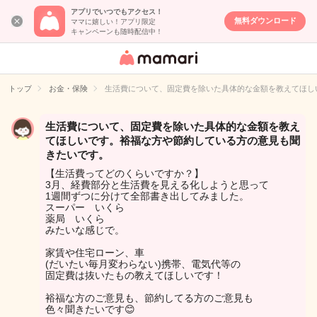
アプリでいつでもアクセス！
無料ダウンロード
ママに嬉しい！アプリ限定
キャンペーンも随時配信中！
女性専用匿名QA
アプリ・情報サ
トップ
お金・保険
生活費について、固定費を除いた具体的な金額を教えてほし
イト
生活費について、固定費を除いた具体的な金額を教え
てほしいです。裕福な方や節約している方の意見も聞
きたいです。
【生活費ってどのくらいですか？】
3月、経費部分と生活費を見える化しようと思って
1週間ずつに分けて全部書き出してみました。
スーパー いくら
薬局 いくら
みたいな感じで。
家賃や住宅ローン、車
(だいたい毎月変わらない)携帯、電気代等の
固定費は抜いたもの教えてほしいです！
裕福な方のご意見も、節約してる方のご意見も
色々聞きたいです😊