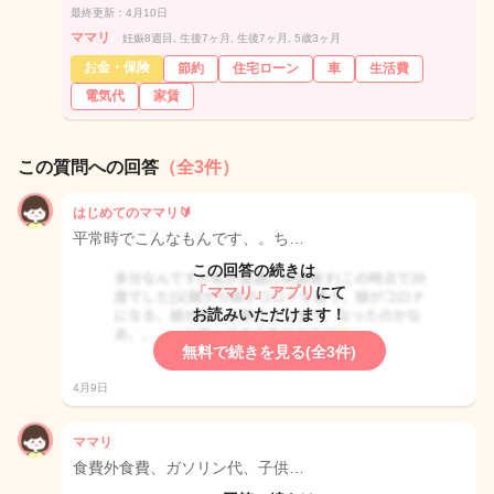
最終更新：4月10日
ママリ
妊娠8週目, 生後7ヶ月, 生後7ヶ月, 5歳3ヶ月
お金・保険
節約
住宅ローン
車
生活費
電気代
家賃
この質問への回答
（全3件）
はじめてのママリ🔰
平常時でこんなもんです、。ち…
この回答の続きは
「ママリ」アプリ
にて
お読みいただけます！
無料で続きを見る(全3件)
4月9日
ママリ
食費外食費、ガソリン代、子供…