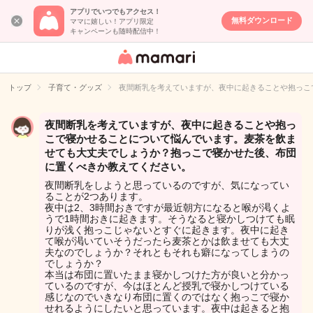
アプリでいつでもアクセス！
無料ダウンロード
ママに嬉しい！アプリ限定
キャンペーンも随時配信中！
女性専用匿名QA
アプリ・情報サ
トップ
子育て・グッズ
夜間断乳を考えていますが、夜中に起きることや抱っこ
イト
夜間断乳を考えていますが、夜中に起きることや抱っ
こで寝かせることについて悩んでいます。麦茶を飲ま
せても大丈夫でしょうか？抱っこで寝かせた後、布団
に置くべきか教えてください。
夜間断乳をしようと思っているのですが、気になってい
ることが2つあります。
夜中は2、3時間おきですが最近朝方になると喉が渇くよ
うで1時間おきに起きます。そうなると寝かしつけても眠
りが浅く抱っこじゃないとすぐに起きます。夜中に起き
て喉が渇いていそうだったら麦茶とかは飲ませても大丈
夫なのでしょうか？それともそれも癖になってしまうの
でしょうか？
本当は布団に置いたまま寝かしつけた方が良いと分かっ
ているのですが、今はほとんど授乳で寝かしつけている
感じなのでいきなり布団に置くのではなく抱っこで寝か
せれるようにしたいと思っています。夜中は起きると抱