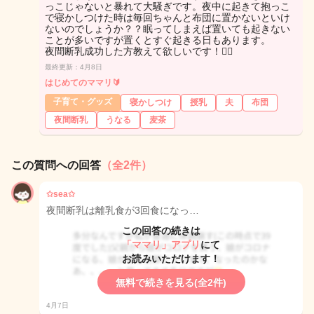
っこじゃないと暴れて大騒ぎです。夜中に起きて抱っこ
で寝かしつけた時は毎回ちゃんと布団に置かないといけ
ないのでしょうか？？眠ってしまえば置いても起きない
ことが多いですが置くとすぐ起きる日もあります。
夜間断乳成功した方教えて欲しいです！🙇‍♀️
最終更新：4月8日
はじめてのママリ🔰
子育て・グッズ
寝かしつけ
授乳
夫
布団
夜間断乳
うなる
麦茶
この質問への回答
（全2件）
✩sea✩
夜間断乳は離乳食が3回食になっ…
この回答の続きは
「ママリ」アプリ
にて
お読みいただけます！
無料で続きを見る(全2件)
4月7日