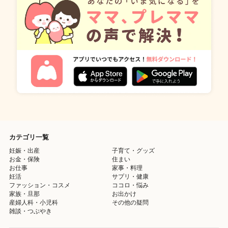
カテゴリ一覧
妊娠・出産
子育て・グッズ
お金・保険
住まい
お仕事
家事・料理
妊活
サプリ・健康
ファッション・コスメ
ココロ・悩み
家族・旦那
お出かけ
産婦人科・小児科
その他の疑問
雑談・つぶやき