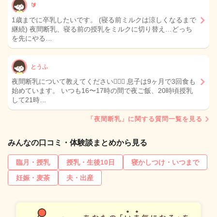
🔰
1歳までに卒乳したいです。 (寝る前ミルクは涼しくなるまで
継続) 夜間断乳、寝る前の授乳をミルクに切り替え…どっち
を先にやる…
とうふ
夜間断乳について教えてください🙇🏻‍♀️ 息子は9ヶ月で3回食も
始めています。 いつも16〜17時の間で夜ご飯、20時頃授乳
して21時…
「夜間断乳」に関する質問一覧を見る
みんなの口コミ・体験談まとめから見る
臨月・授乳
授乳・生後10日
寝かしつけ・いつまで
妊娠・麦茶
夫・出産