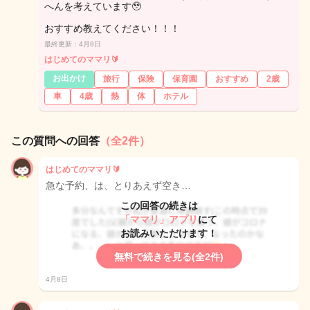
へんを考えています🥹
おすすめ教えてください！！！
最終更新：4月8日
はじめてのママリ🔰
お出かけ
旅行
保険
保育園
おすすめ
2歳
車
4歳
熱
体
ホテル
この質問への回答
（全2件）
はじめてのママリ🔰
急な予約、は、とりあえず空き…
この回答の続きは
「ママリ」アプリ
にて
お読みいただけます！
無料で続きを見る(全2件)
4月8日