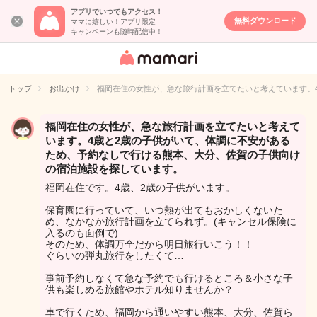
アプリでいつでもアクセス！
無料ダウンロード
ママに嬉しい！アプリ限定
キャンペーンも随時配信中！
女性専用匿名QA
アプリ・情報サ
トップ
お出かけ
福岡在住の女性が、急な旅行計画を立てたいと考えています。
イト
福岡在住の女性が、急な旅行計画を立てたいと考えて
います。4歳と2歳の子供がいて、体調に不安がある
ため、予約なしで行ける熊本、大分、佐賀の子供向け
の宿泊施設を探しています。
福岡在住です。4歳、2歳の子供がいます。
保育園に行っていて、いつ熱が出てもおかしくないた
め、なかなか旅行計画を立てられず。(キャンセル保険に
入るのも面倒で)
そのため、体調万全だから明日旅行いこう！！
ぐらいの弾丸旅行をしたくて…
事前予約しなくて急な予約でも行けるところ＆小さな子
供も楽しめる旅館やホテル知りませんか？
車で行くため、福岡から通いやすい熊本、大分、佐賀ら