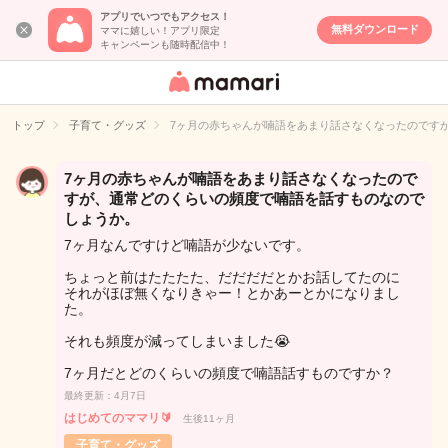
アプリでいつでもアクセス！
無料ダウンロード
ママに嬉しい！アプリ限定
キャンペーンも随時配信中！
女性専用匿名QA
アプリ・情報サ
トップ
子育て・グッズ
7ヶ月の赤ちゃんが喃語をあまり話さなくなったのです
イト
7ヶ月の赤ちゃんが喃語をあまり話さなくなったので
すが、通常どのくらいの頻度で喃語を話すものなので
しょうか。
7ヶ月なんですけど喃語が少ないです。
ちょっと前はたたたた、だだだだとかお話してたのに
それがほぼ無くなりきゃー！とかあーとかになりまし
た。
それも頻度が減ってしまいました😭
7ヶ月だとどのくらいの頻度で喃語話すものですか？
最終更新：4月7日
はじめてのママリ🔰
生後11ヶ月
子育て・グッズ