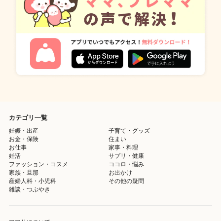
カテゴリ一覧
妊娠・出産
子育て・グッズ
お金・保険
住まい
お仕事
家事・料理
妊活
サプリ・健康
ファッション・コスメ
ココロ・悩み
家族・旦那
お出かけ
産婦人科・小児科
その他の疑問
雑談・つぶやき