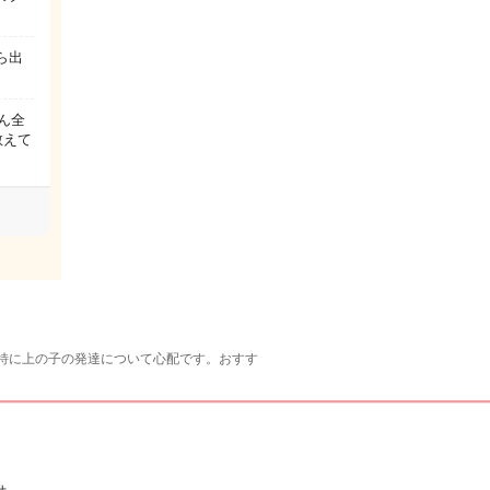
ら出
ん全
教えて
特に上の子の発達について心配です。おすす