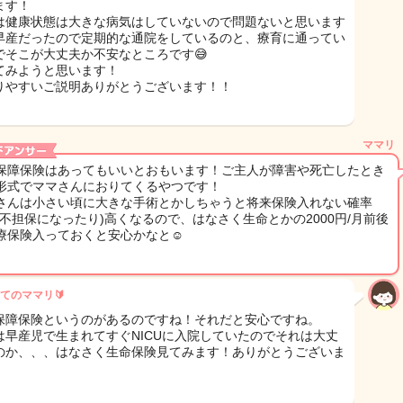
ます！
は健康状態は大きな病気はしていないので問題ないと思います
早産だったので定期的な通院をしているのと、療育に通ってい
でそこが大丈夫か不安なところです😅
てみようと思います！
りやすいご説明ありがとうございます！！
ママリ
保障保険はあってもいいとおもいます！ご主人が障害や死亡したとき
形式でママさんにおりてくるやつです！
さんは小さい頃に大きな手術とかしちゃうと将来保険入れない確率
位不担保になったり)高くなるので、はなさく生命とかの2000円/月前後
療保険入っておくと安心かなと☺️
てのママリ🔰
保障保険というのがあるのですね！それだと安心ですね。
は早産児で生まれてすぐNICUに入院していたのでそれは大丈
のか、、、はなさく生命保険見てみます！ありがとうございま