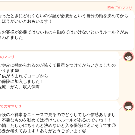
初めてのママり
なったときにどれくらいの保証が必要かという自分の軸を決めてから
たほうがいいとおもいます！
もお客様が必要ではないものを勧めてはいけないというルール？があ
言われました！
のママり
むやみに勧められるのが怖くて目星をつけてからいきましたの
かります😂
子供がうまれてコープから
の保険に加入しました！
医療、がん、収入保障
てのママリ🔰
保険の不祥事をニュースで見るのでどうしても不信感ありまし
、不要なものを勧めては行けないルールがあるのですね！！
の軸、たしかにちゃんと決めないと入る保険に迷いそうです🙄
必要か考えてみます！ありがとうございます😊