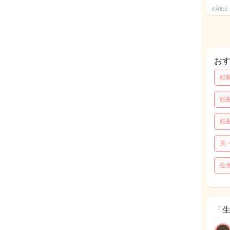
4月6日
お
妊
妊
妊
夫
生
「