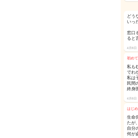
どう
いっ
窓口
ると
4月6日
初めて
私も
でわ
私は
民間
終身
4月6日
はじめ
生命
たが
自分
何が