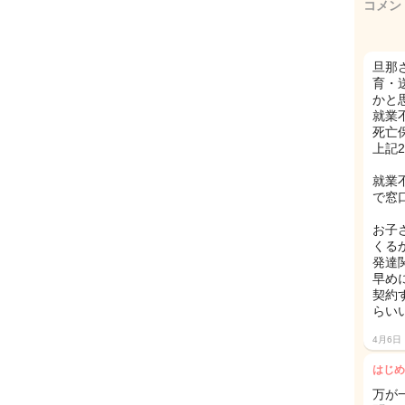
コメン
旦那
育・
かと
就業
死亡
上記
就業
で窓
お子
くるか
発達
早め
契約
らい
4月6日
はじめ
万が