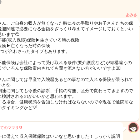
ト
あみさ
さん、ご自身の収入が無くなった時に今の手取りやお子さんたちの保
送迎関連で必要になる金額をざっくり考えてイメージしておくといい
思います😊
不能(収入保障)保険▶︎生きている時の保険
保険▶︎亡くなった時の保険
2つが合わさったタイプもあります。
不能保険は会社によって受け取れる条件(要介護度など)が結構違うの
口でいろんな保険案内されても聞き流さない方がいいですよ🙆‍♀️
さんに関しては早産で入院歴あるとの事なので入れる保険が限られて
と💦
関連に関しても今後の診断、手帳の有無、区分で変わってきますので
に検討されるのがいいかと思われます。
する場合、健康状態を告知しなければならないので今現在で通院前な
いタイミングかと💡
てのママリ🔰
一に備えて収入保障保険はいいなと思いました！しっかり説明