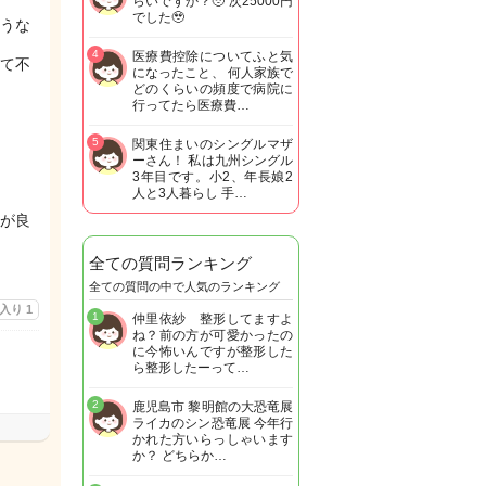
らいですか？🥹 次25000円
でした🥹
うな
4
医療費控除についてふと気
って不
になったこと、 何人家族で
どのくらいの頻度で病院に
行ってたら医療費…
5
関東住まいのシングルマザ
ーさん！ 私は九州シングル
3年目です。小2、年長娘2
人と3人暮らし 手…
が良
全ての質問ランキング
全ての質問の中で人気のランキング
に入り
1
1
仲里依紗 整形してますよ
ね？前の方が可愛かったの
に今怖いんですが整形した
ら整形したーって…
2
鹿児島市 黎明館の大恐竜展
ライカのシン恐竜展 今年行
かれた方いらっしゃいます
か？ どちらか…