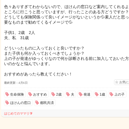
色々ありすぎてわからないので、ほけんの窓口など案内してくれるよ
ところに行こうと思っていますが、行ったことのある方どうですか？
どうしても保険関係って良いイメージがないというか💦素人だと思
要なものまで勧めてくるイメージで💦
子供1、2歳 2人
夫、私 31歳
どういったものに入っておくと良いですか？
また子供も何か入っておくべきでしょうか？
上の子が発達がゆっくりなので何か診断される前に加入しておいた方
いのかなと悩んでいます。
おすすめがあったら教えてください！
お気
最終更新：4月6日
生命保険
おすすめ
2歳
夫
発達
1歳
上の子
ほけんの窓口
都民共済
はじめてのママリ🔰