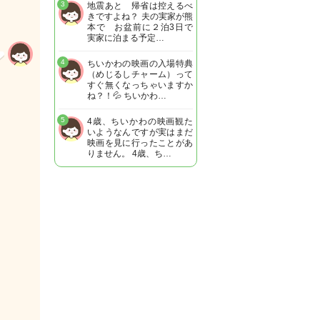
3
地震あと 帰省は控えるべ
きですよね？ 夫の実家が熊
本で お盆前に２泊3日で
実家に泊まる予定…
4
ちいかわの映画の入場特典
（めじるしチャーム）って
すぐ無くなっちゃいますか
ね？！💦 ちいかわ…
5
4歳、ちいかわの映画観た
いようなんですが実はまだ
映画を見に行ったことがあ
りません。 4歳、ち…