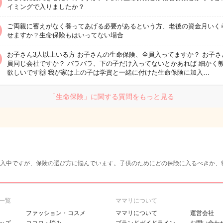
イミングで入りましたか？
ご両親に蓄えがなく養ってあげる必要があるという方、老後の資金月いく
せますか？生命保険もはいってない場合
お子さん3人以上いる方 お子さんの生命保険、全員入ってますか？ お子さ
員同じ会社ですか？ バラバラ、下の子だけ入ってないとかあれば 細かく
欲しいです🙌 我が家は上の子は学資と一緒に付けた生命保険に加入…
「生命保険」に関する質問をもっと見る
入中ですが、保険の選び方に悩んでいます。子供のためにどの保険に入るべきか、
一覧
ママリについて
ファッション・コスメ
ママリについて
運営会社