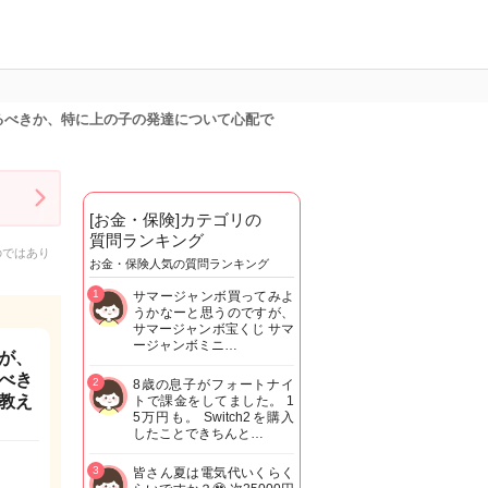
るべきか、特に上の子の発達について心配で
[お金・保険]カテゴリの
質問ランキング
のではあり
お金・保険人気の質問ランキング
1
サマージャンボ買ってみよ
うかなーと思うのですが、
サマージャンボ宝くじ サマ
ージャンボミニ…
が、
べき
2
8歳の息子がフォートナイ
教え
トで課金をしてました。 1
5万円も。 Switch2を購入
したことできちんと…
3
皆さん夏は電気代いくらく