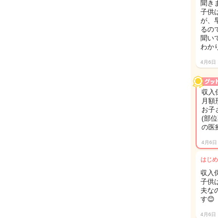
聞き
子供
が、
るの
聞い
わか
4月6日
収入
月額
お子
(部
の医
4月6日
はじめ
収入
子供
夫な
す😊
4月6日