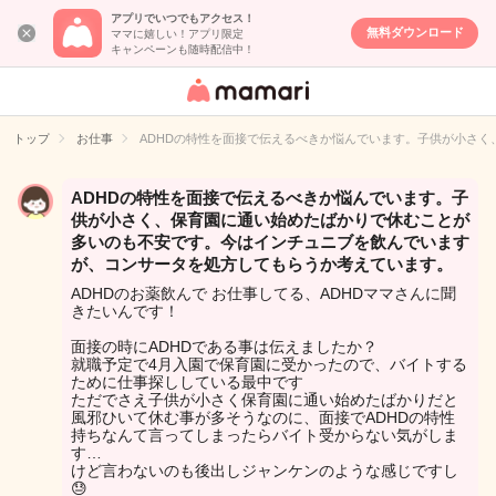
アプリでいつでもアクセス！
無料ダウンロード
ママに嬉しい！アプリ限定
キャンペーンも随時配信中！
女性専用匿名QA
アプリ・情報サ
トップ
お仕事
ADHDの特性を面接で伝えるべきか悩んでいます。子供が小さ
イト
ADHDの特性を面接で伝えるべきか悩んでいます。子
供が小さく、保育園に通い始めたばかりで休むことが
多いのも不安です。今はインチュニブを飲んでいます
が、コンサータを処方してもらうか考えています。
ADHDのお薬飲んで お仕事してる、ADHDママさんに聞
きたいんです！
面接の時にADHDである事は伝えましたか？
就職予定で4月入園で保育園に受かったので、バイトする
ために仕事探ししている最中です
ただでさえ子供が小さく保育園に通い始めたばかりだと
風邪ひいて休む事が多そうなのに、面接でADHDの特性
持ちなんて言ってしまったらバイト受からない気がしま
す…
けど言わないのも後出しジャンケンのような感じですし
😓