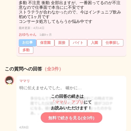
多動 不注意 衝動 全部出ますが、一番困ってるのが不注
意なので仕事面で本当にに不安です
ストラテラが合わなかったので、今はインチュニブ飲み
初めて1ヶ月です
コンサータ処方してもらうか悩み中です
最終更新：4月14日
おゆちゃん
1歳9ヶ月
お仕事
保育園
面接
バイト
入園
仕事探し
多動
この質問への回答
（全3件）
ママリ
特に伝えませんでした。 確かに…
この回答の続きは
「ママリ」アプリ
にて
お読みいただけます！
無料で続きを見る(全3件)
4月6日