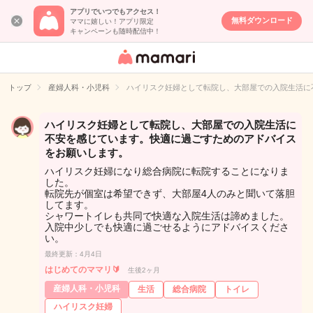
アプリでいつでもアクセス！
無料ダウンロード
ママに嬉しい！アプリ限定
キャンペーンも随時配信中！
女性専用匿名QA
アプリ・情報サ
トップ
産婦人科・小児科
ハイリスク妊婦として転院し、大部屋での入院生活に
イト
ハイリスク妊婦として転院し、大部屋での入院生活に
不安を感じています。快適に過ごすためのアドバイス
をお願いします。
ハイリスク妊婦になり総合病院に転院することになりま
した。
転院先が個室は希望できず、大部屋4人のみと聞いて落胆
してます。
シャワートイレも共同で快適な入院生活は諦めました。
入院中少しでも快適に過ごせるようにアドバイスくださ
い。
最終更新：4月4日
はじめてのママリ🔰
生後2ヶ月
産婦人科・小児科
生活
総合病院
トイレ
ハイリスク妊婦