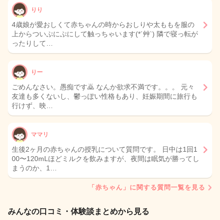
りり
4歳娘が愛おしくて赤ちゃんの時からおしりや太ももを服の
上からついぷにぷにして触っちゃいます(*´艸`) 隣で寝っ転が
ったりして…
りー
ごめんなさい。愚痴です🙇 なんか欲求不満です。。。 元々
友達も多くないし、鬱っぽい性格もあり、妊娠期間に旅行も
行けず、映…
ママリ
生後2ヶ月の赤ちゃんの授乳について質問です。 日中は1回1
00〜120mLほどミルクを飲みますが、夜間は眠気が勝ってし
まうのか、1…
「赤ちゃん」に関する質問一覧を見る
みんなの口コミ・体験談まとめから見る