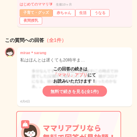
はじめてのママリ🔰
生後10ヶ月
子育て・グッズ
赤ちゃん
生活
うなる
夜間授乳
この質問への回答
（全1件）
mirae＊sarang
私はほんとは遅くても20時半ま…
この回答の続きは
「ママリ」アプリ
にて
お読みいただけます！
無料で続きを見る(全1件)
4月4日