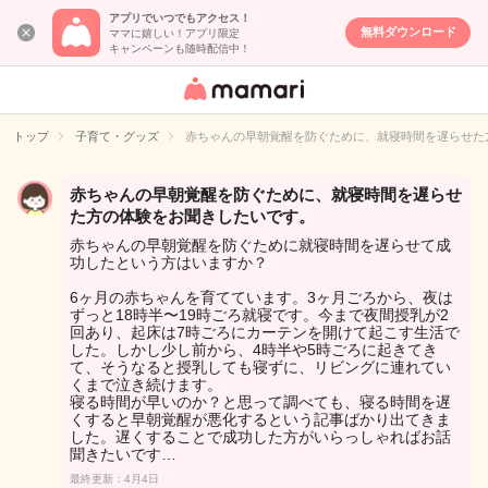
アプリでいつでもアクセス！
無料ダウンロード
ママに嬉しい！アプリ限定
キャンペーンも随時配信中！
女性専用匿名QA
アプリ・情報サ
トップ
子育て・グッズ
赤ちゃんの早朝覚醒を防ぐために、就寝時間を遅らせた
イト
赤ちゃんの早朝覚醒を防ぐために、就寝時間を遅らせ
た方の体験をお聞きしたいです。
赤ちゃんの早朝覚醒を防ぐために就寝時間を遅らせて成
功したという方はいますか？
6ヶ月の赤ちゃんを育てています。3ヶ月ごろから、夜は
ずっと18時半〜19時ごろ就寝です。今まで夜間授乳が2
回あり、起床は7時ごろにカーテンを開けて起こす生活で
した。しかし少し前から、4時半や5時ごろに起きてき
て、そうなると授乳しても寝ずに、リビングに連れてい
くまで泣き続けます。
寝る時間が早いのか？と思って調べても、寝る時間を遅
くすると早朝覚醒が悪化するという記事ばかり出てきま
した。遅くすることで成功した方がいらっしゃればお話
聞きたいです…
最終更新：4月4日