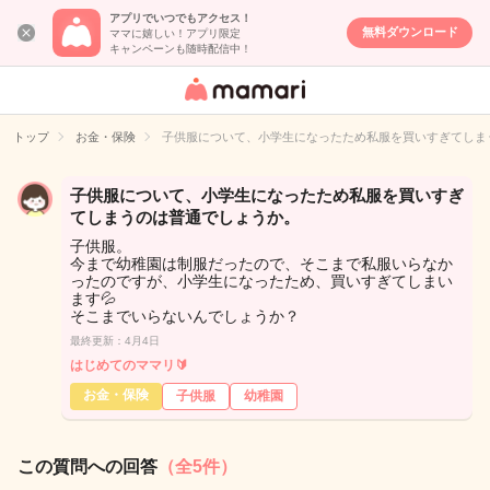
アプリでいつでもアクセス！
無料ダウンロード
ママに嬉しい！アプリ限定
キャンペーンも随時配信中！
女性専用匿名QA
アプリ・情報サ
トップ
お金・保険
子供服について、小学生になったため私服を買いすぎてしま
イト
子供服について、小学生になったため私服を買いすぎ
てしまうのは普通でしょうか。
子供服。
今まで幼稚園は制服だったので、そこまで私服いらなか
ったのですが、小学生になったため、買いすぎてしまい
ます💦
そこまでいらないんでしょうか？
最終更新：4月4日
はじめてのママリ🔰
お金・保険
子供服
幼稚園
この質問への回答
（全5件）